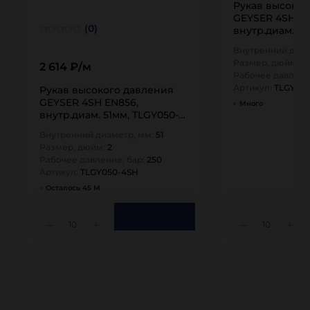
Рукав высоког
GEYSER 4SH EN
(0)
внутр.диам. 38
4SH TITAN…
Внутренний диам
Размер, дюйм:
1,
2 614 ₽/м
Рабочее давлени
Артикул:
TLGY03
Рукав высокого давления
GEYSER 4SH EN856,
Много
внутр.диам. 51мм, TLGY050-
4SH TITAN…
Внутренний диаметр, мм:
51
Размер, дюйм:
2
Рабочее давление, бар:
250
Артикул:
TLGY050-4SH
Осталось 45 М
10
10