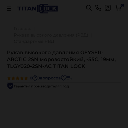
Важно! Для оплаты заказов
Подробнее
0
Главная
Рукава высокого давления (РВД)
Стандартные РВД
Рукав высокого давления GEYSER-
ARCTIC 2SN морозостойкий, -55С, 19мм,
TLGY020-2SN-AC TITAN LOCK
0
0
вопросов
Гарантия производителя 1 год