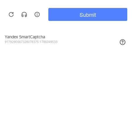
667₽
КУПИТЬ
Подписывайтесь на новости и акции
Даю согласие на обработку персональных данных, с
Политикой в
отношении обработки персональных данных (Политикой
конфиденциальности) Оператора
ознакомлен (-на).