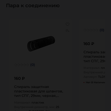
Пара к соединению
(0)
160 ₽
Спираль защи
пластиковая д
тип СПГ, 29мм,
(0)
TLDSP29F-Y TI
Материал:
пласт
Внутренний диам
Артикул:
TLDSP2
160 ₽
Нет В Наличии
Спираль защитная
пластиковая для шлангов,
тип СПГ, 29мм, черная,
TLDSP29F-BK TITAN…
Материал:
пластик
Внутренний диаметр, мм:
25