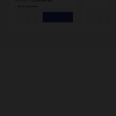
Артикул:
TLDSP29F-BK
Нет В Наличии
1
1