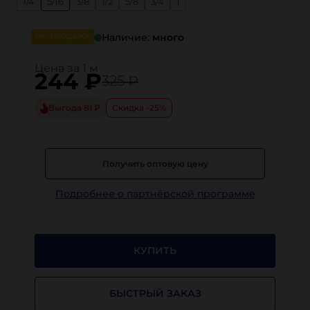
1/4
5/16
3/8
1/2
5/8
3/4
1
Наличие:
много
РАСПРОДАЖА
Цена за 1 м
244
₽
325 ₽
Выгода 81 ₽
Скидка -25%
Получить оптовую цену
Подробнее о партнёрской программе
КУПИТЬ
БЫСТРЫЙ ЗАКАЗ