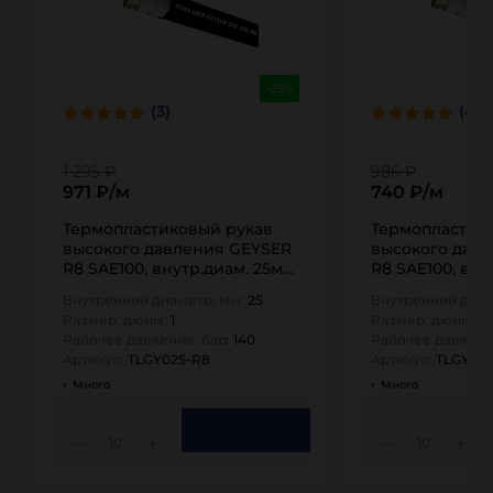
-25%
(3)
(4)
1 295 ₽
986 ₽
971 ₽/м
740 ₽/м
Термопластиковый рукав
Термопластик
высокого давления GEYSER
высокого дав
R8 SAE100, внутр.диам. 25мм,
R8 SAE100, вну
TLGY025-R8 TITAN…
TLGY020-R8 TI
Внутренний диаметр, мм:
25
Внутренний диам
Размер, дюйм:
1
Размер, дюйм:
0,
Рабочее давление, бар:
140
Рабочее давлени
Артикул:
TLGY025-R8
Артикул:
TLGY02
Много
Много
10
10