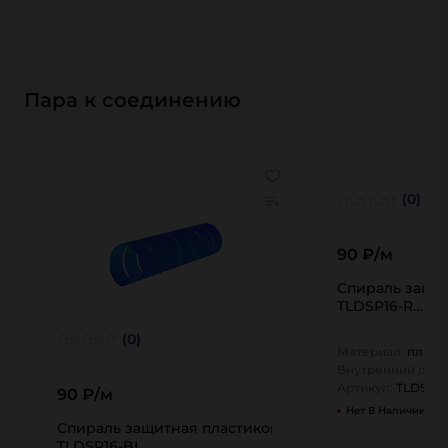
Пара к соединению
(0)
90 ₽/м
Спираль защит
TLDSP16-R…
(0)
Материал:
пласт
Внутренний диам
Артикул:
TLDSP16
90 ₽/м
Нет В Наличии
Спираль защитная пластиковая для шлангов, тип СП
TLDSP16-BL…