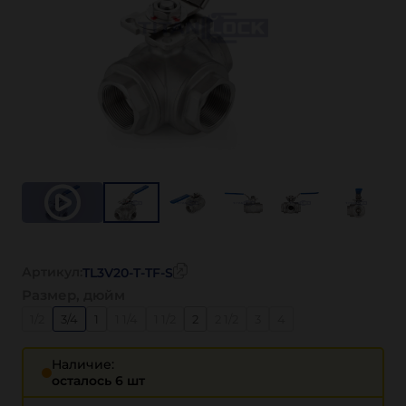
Артикул:
TL3V20-T-TF-S
Размер, дюйм
1/2
3/4
1
1 1/4
1 1/2
2
2 1/2
3
4
Наличие:
осталось 6 шт