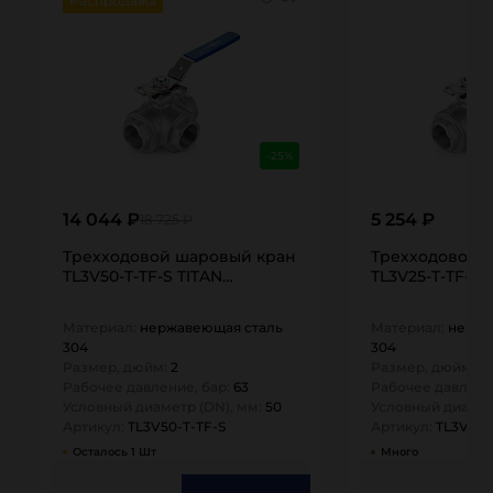
Распродажа
-25%
14 044 ₽
5 254 ₽
18 725 ₽
Трехходовой шаровый кран нержавеющий (AISI304) т
Трехходовой ш
TL3V50-T-TF-S TITAN…
TL3V25-T-TF-S 
Материал:
нержавеющая сталь
Материал:
нержа
304
304
Размер, дюйм:
2
Размер, дюйм:
1
Рабочее давление, бар:
63
Рабочее давлени
Условный диаметр (DN), мм:
50
Условный диамет
Артикул:
TL3V50-T-TF-S
Артикул:
TL3V25-
Осталось 1 Шт
Много