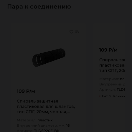
Пара к соединению
109 ₽/м
Спираль защи
пластиковая д
тип СПГ, 20мм,
TLDSP20F-Y TI
Материал:
пласт
Внутренний диам
Артикул:
TLDSP2
109 ₽/м
Нет В Наличии
Спираль защитная
пластиковая для шлангов,
тип СПГ, 20мм, черная,
TLDSP20F-BK TITAN…
Материал:
пластик
Внутренний диаметр, мм:
16
Артикул:
TLDSP20F-BK