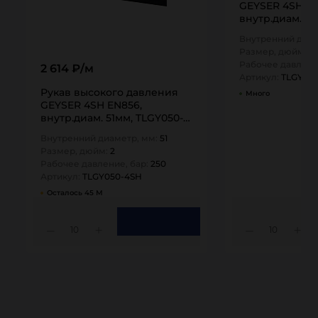
GEYSER 4SH EN
внутр.диам. 38
4SH TITAN…
Внутренний диам
Размер, дюйм:
1,
Рабочее давлени
2 614 ₽/м
Артикул:
TLGY03
Рукав высокого давления
Много
GEYSER 4SH EN856,
внутр.диам. 51мм, TLGY050-
4SH TITAN…
Внутренний диаметр, мм:
51
Размер, дюйм:
2
Рабочее давление, бар:
250
Артикул:
TLGY050-4SH
Осталось 45 М
10
10