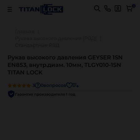
Важно! Для оплаты заказов
Подробнее
0
Главная
Рукава высокого давления (РВД)
Стандартные РВД
Рукав высокого давления GEYSER 1SN
EN853, внутр.диам. 10мм, TLGY010-1SN
TITAN LOCK
3
0
вопросов
Гарантия производителя 1 год