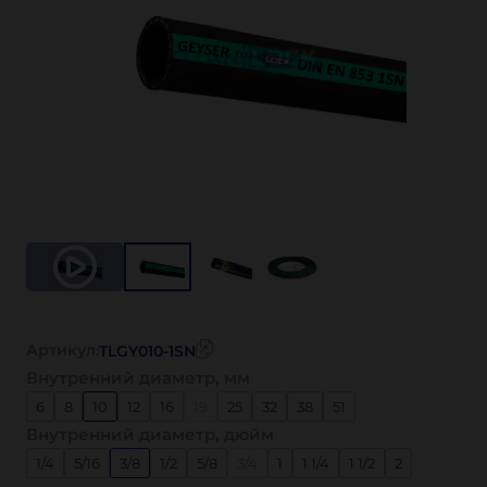
Артикул:
TLGY010-1SN
Внутренний диаметр, мм
6
8
10
12
16
19
25
32
38
51
Внутренний диаметр, дюйм
1/4
5/16
3/8
1/2
5/8
3/4
1
1 1/4
1 1/2
2