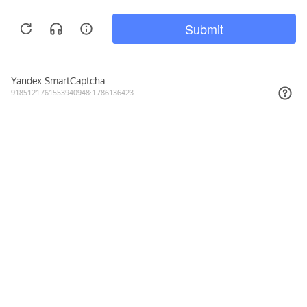
236₽
КУПИТЬ
Подписывайтесь на новости и акции
Даю согласие на обработку персональных данных, с
Политикой в
отношении обработки персональных данных (Политикой
конфиденциальности) Оператора
ознакомлен (-на).