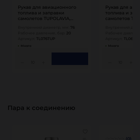
Рукав для авиационного
Рукав для ави
топлива и заправки
топлива и зап
самолетов TUPOLAVIA,
самолетов TUP
напорный, внутр. диам.
напорный, вну
Внутренний диаметр, мм:
76
Внутренний диам
76мм, -30C,…
63мм, -30C,…
Рабочее давление, бар:
20
Рабочее давлени
Артикул:
TL076TUP
Артикул:
TL063T
Много
Много
10
10
Пара к соединению
(0)