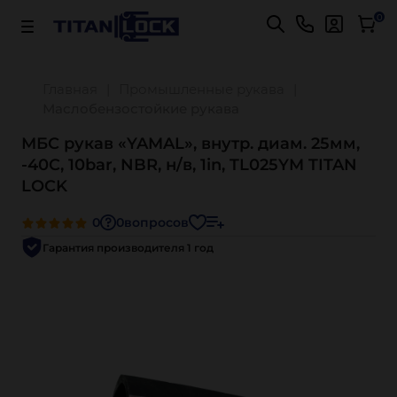
Важно! Для оплаты заказов
Подробнее
0
Главная
Промышленные рукава
Маслобензостойкие рукава
МБС рукав «YAMAL», внутр. диам. 25мм,
-40C, 10bar, NBR, н/в, 1in, TL025YM TITAN
LOCK
0
0
вопросов
Гарантия производителя 1 год