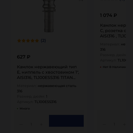
1 074 ₽
Камлок нержа
C, розетка с хв
AISI316 , TL100
(2)
Материал:
нержа
316
Размер, дюйм:
1
627 ₽
Артикул:
TL100CS
Камлок нержавеющий тип
Нет В Наличии
E, ниппель с хвостовиком 1",
AISI316, TL100ESS316 TITAN…
Материал:
нержавеющая сталь
316
Размер, дюйм:
1
Артикул:
TL100ESS316
Много
1
1