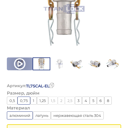
Артикул:
TL75CAL-EL
Размер, дюйм
0,5
0,75
1
1,25
1,5
2
2,5
3
4
5
6
8
Материал
алюминий
латунь
нержавеющая сталь 304
нержавеющая сталь 316
полипропилен