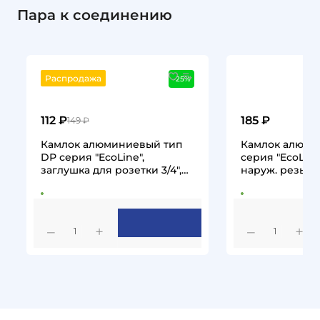
Пара к соединению
Распродажа
-25%
112 ₽
185 ₽
149 ₽
Камлок алюминиевый тип
Камлок алюми
DР серия "EcoLine",
серия "EcoLine
заглушка для розетки 3/4",
наруж. резьба 
TL75DPAL-EL…
TL75FAL-EL…
1
1