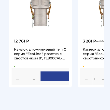
12 761 ₽
3 281 ₽
4 375 ₽
Камлок алюминиевый тип С
Камлок алюми
серия "EcoLine", розетка с
серия "EcoLine
хвостовиком 8", TL800CAL-
хвостовиком 6"
EL…
EL…
1
1