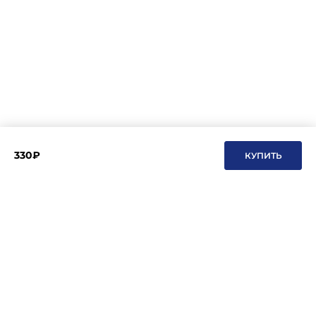
330₽
КУПИТЬ
Подписывайтесь на новости и акции
Даю согласие на обработку персональных данных, с
Политикой в
отношении обработки персональных данных (Политикой
конфиденциальности) Оператора
ознакомлен (-на).