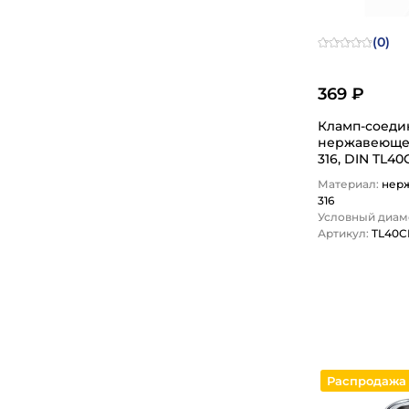
(0)
369 ₽
Кламп-соеди
нержавеющей ст
316, DIN TL4
LOCK
Материал:
нер
316
Условный диаме
Артикул:
TL40
1
Распродажа