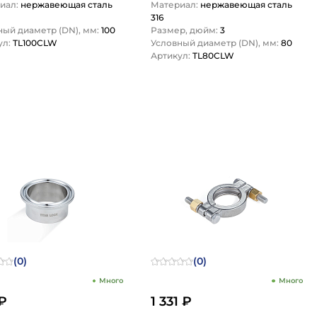
иал:
нержавеющая сталь
Материал:
нержавеющая сталь
316
ный диаметр (DN), мм:
100
Размер, дюйм:
3
ул:
TL100CLW
Условный диаметр (DN), мм:
80
Артикул:
TL80CLW
1
1
(0)
(0)
Много
Много
₽
1 331 ₽