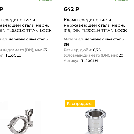
Много
Много
 ₽
642 ₽
п-соединение из
Кламп-соединение из
веющей стали нерж.
нержавеющей стали нерж.
DIN TL65CLC TITAN LOCK
316, DIN TL20CLH TITAN LOCK
иал:
нержавеющая сталь
Материал:
нержавеющая сталь
316
ный диаметр (DN), мм:
65
Размер, дюйм:
0,75
ул:
TL65CLC
Условный диаметр (DN), мм:
20
Артикул:
TL20CLH
1
1
Распродажа