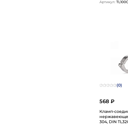
Артикул:
TL100
1
(0)
568 ₽
Кламп-соеди
нержавеющей ст
304, DIN TL3