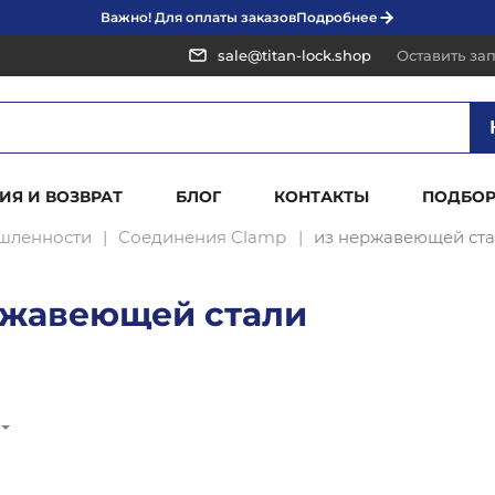
Важно! Для оплаты заказов
Подробнее
sale@titan-lock.shop
Оставить за
ИЯ И ВОЗВРАТ
БЛОГ
КОНТАКТЫ
ПОДБОР
шленности
Соединения Clamp
из нержавеющей ст
ржавеющей стали