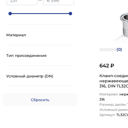
Материал
(0)
Тип присоединения
642 ₽
Кламп-соеди
Условный диаметр (DN)
нержавеющей ст
316, DIN TL3
Материал:
нер
316
Размер, дюйм:
Условный диаме
Артикул:
TL32C