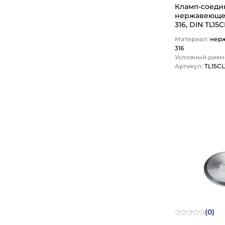
Кламп-соеди
нержавеющей ст
316, DIN TL1
Материал:
нер
316
Условный диаме
Артикул:
TL15C
1
(0)