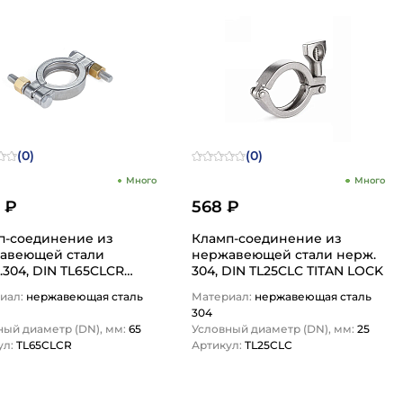
(0)
(0)
Много
Много
6 ₽
568 ₽
п-соединение из
Кламп-соединение из
авеющей стали
нержавеющей стали нерж.
304, DIN TL65CLCR
304, DIN TL25CLC TITAN LOCK
N LOCK
иал:
нержавеющая сталь
Материал:
нержавеющая сталь
304
ный диаметр (DN), мм:
65
Условный диаметр (DN), мм:
25
ул:
TL65CLCR
Артикул:
TL25CLC