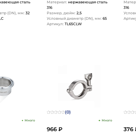
жавеющая сталь
Материал:
нержавеющая сталь
Матер
316
316
тр (DN), мм:
32
Размер, дюйм:
2,5
Услов
LC
Условный диаметр (DN), мм:
65
Артик
Артикул:
TL65CLW
1
(0)
Много
Много
966 ₽
376 