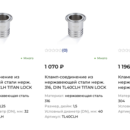
(0)
Много
Много
1 070 ₽
1 19
нение из
Кламп-соединение из
Клам
али нерж.
нержавеющей стали нерж.
нерж
2CLH TITAN LOCK
316, DIN TL40CLH TITAN LOCK
нерж.
TITA
жавеющая сталь
Материал:
нержавеющая сталь
Матер
316
304
1,25
Размер, дюйм:
1,5
Услов
тр (DN), мм:
32
Условный диаметр (DN), мм:
40
Артик
LH
Артикул:
TL40CLH