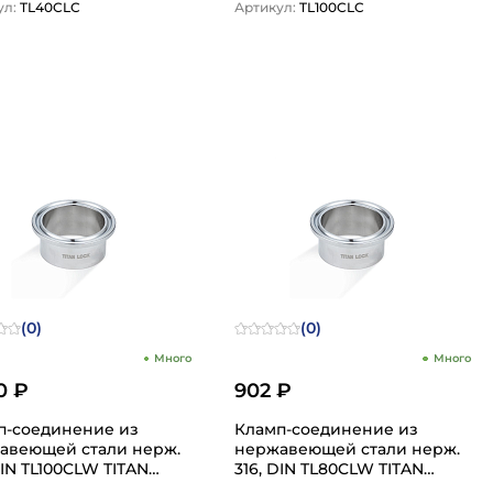
ул:
TL40CLC
Артикул:
TL100CLC
1
1
(0)
(0)
Много
Много
0 ₽
902 ₽
п-соединение из
Кламп-соединение из
веющей стали нерж.
нержавеющей стали нерж.
DIN TL100CLW TITAN
316, DIN TL80CLW TITAN
LOCK