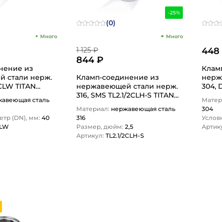
-25%
(0)
Много
Много
1 125 ₽
448
844 ₽
нение из
Клам
али нерж.
Кламп-соединение из
нержа
0CLW TITAN
нержавеющей стали нерж.
304, 
316, SMS TL2.1/2CLH-S TITAN
жавеющая сталь
Матер
LOCK
Материал:
нержавеющая сталь
304
тр (DN), мм:
40
316
Услов
CLW
Размер, дюйм:
2,5
Артик
Артикул:
TL2.1/2CLH-S
1