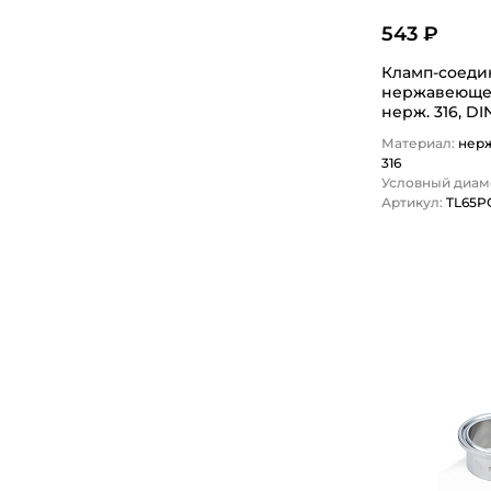
543 ₽
Кламп-соеди
нержавеющей с
нерж. 316, DI
LOCK
Материал:
нер
316
Условный диаме
Артикул:
TL65P
1