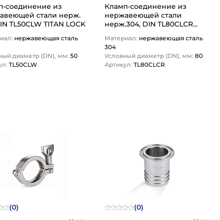
п-соединение из
Кламп-соединение из
веющей стали нерж.
нержавеющей стали
DIN TL50CLW TITAN LOCK
нерж.304, DIN TL80CLCR
TITAN LOCK
иал:
нержавеющая сталь
Материал:
нержавеющая сталь
304
ный диаметр (DN), мм:
50
Условный диаметр (DN), мм:
80
ул:
TL50CLW
Артикул:
TL80CLCR
1
1
(0)
(0)