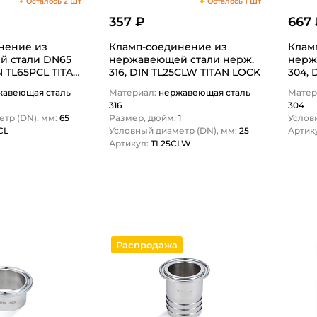
Осталось 2 Шт
Осталось 1 Шт
357 ₽
667
нение из
Кламп-соединение из
Клам
тали DN65
нержавеющей стали нерж.
нержа
N TL65PCL TITAN
316, DIN TL25CLW TITAN LOCK
304, 
жавеющая сталь
Материал:
нержавеющая сталь
Матер
316
304
тр (DN), мм:
65
Размер, дюйм:
1
Услов
CL
Условный диаметр (DN), мм:
25
Артик
Артикул:
TL25CLW
1
Распродажа