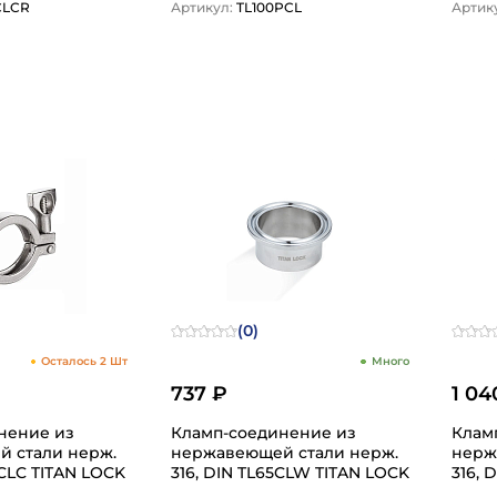
CLCR
Артикул:
TL100PCL
Артик
1
(0)
Осталось 2 Шт
Много
737 ₽
1 04
нение из
Кламп-соединение из
Клам
али нерж.
нержавеющей стали нерж.
нержа
2CLC TITAN LOCK
316, DIN TL65CLW TITAN LOCK
316, 
LOCK