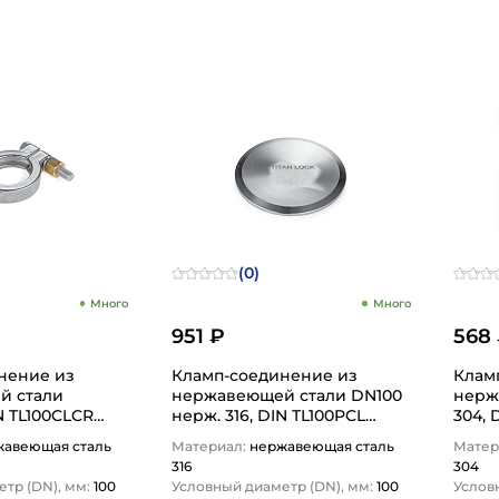
1
(0)
Много
Много
951 ₽
568
нение из
Кламп-соединение из
Клам
й стали
нержавеющей стали DN100
нержа
N TL100CLCR
нерж. 316, DIN TL100PCL
304, 
TITAN LOCK
жавеющая сталь
Материал:
нержавеющая сталь
Матер
316
304
тр (DN), мм:
100
Условный диаметр (DN), мм:
100
Услов