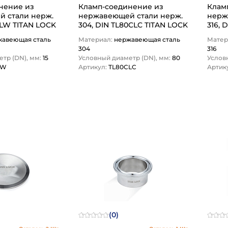
нение из
Кламп-соединение из
Клам
али нерж.
нержавеющей стали нерж.
нержа
5CLW TITAN LOCK
304, DIN TL80CLC TITAN LOCK
316, 
жавеющая сталь
Материал:
нержавеющая сталь
Матер
304
316
тр (DN), мм:
15
Условный диаметр (DN), мм:
80
Услов
LW
Артикул:
TL80CLC
Артик
1
(0)