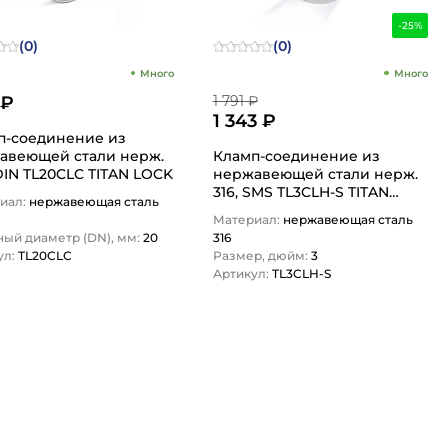
-25%
(0)
(0)
Много
Много
 ₽
1 791 ₽
1 343 ₽
п-соединение из
веющей стали нерж.
Кламп-соединение из
DIN TL20CLC TITAN LOCK
нержавеющей стали нерж.
316, SMS TL3CLH-S TITAN
иал:
нержавеющая сталь
LOCK
Материал:
нержавеющая сталь
ный диаметр (DN), мм:
20
316
ул:
TL20CLC
Размер, дюйм:
3
Артикул:
TL3CLH-S
1
1