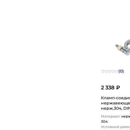
1
(0)
2 338 ₽
Кламп-соеди
нержавеюще
нерж.304, DI
TITAN LOCK
Материал:
нер
304
Условный диаме