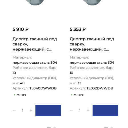
5 910 ₽
5 353 ₽
Диоптр гаечный под
Диоптр гаечный под
сварку,
сварку,
нержавеющий, с
нержавеющий, с
подсветкой DN40,
подсветкой DN32,
Материал:
Материал:
TL040DWWDB
TL032DWWDB
нержавеющая сталь 304
нержавеющая сталь 304
TITAN…
TITAN…
Рабочее давление, бар:
Рабочее давление, бар:
10
10
Условный диаметр (DN),
Условный диаметр (DN),
мм:
40
мм:
32
Артикул:
TL040DWWDB
Артикул:
TL032DWWDB
Много
Много
1
1