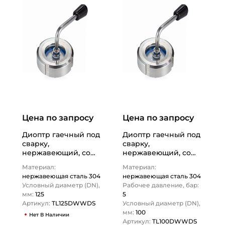
Цена по запросу
Цена по запросу
Диоптр гаечный под
Диоптр гаечный под
сварку,
сварку,
нержавеющий, со
нержавеющий, со
скребком, DN125,
скребком, DN100,
Материал:
Материал:
TL125DWWDS TITAN…
TL100DWWDS TITAN…
нержавеющая сталь 304
нержавеющая сталь 304
Условный диаметр (DN),
Рабочее давление, бар:
мм:
125
5
Артикул:
TL125DWWDS
Условный диаметр (DN),
мм:
100
Нет В Наличии
Артикул:
TL100DWWDS