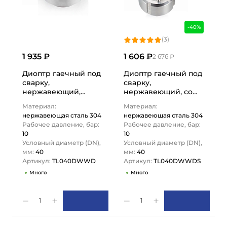
-40%
(3)
1 935 ₽
1 606 ₽
2 676 ₽
Диоптр гаечный под
Диоптр гаечный под
сварку,
сварку,
нержавеющий,
нержавеющий, со
DN40, TL040DWWD
скребком, DN40,
Материал:
Материал:
TITAN LOCK
TL040DWWDS
нержавеющая сталь 304
нержавеющая сталь 304
TITAN…
Рабочее давление, бар:
Рабочее давление, бар:
10
10
Условный диаметр (DN),
Условный диаметр (DN),
мм:
40
мм:
40
Артикул:
TL040DWWD
Артикул:
TL040DWWDS
Много
Много
1
1