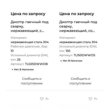
Цена по запросу
Цена по запросу
Диоптр гаечный под
Диоптр гаечный под
сварку,
сварку,
нержавеющий, с
нержавеющий, со
подсветкой DN25,
скребком, DN150,
Материал:
Материал:
TL025DWWDB
TL150DWWDS TITAN…
нержавеющая сталь 304
нержавеющая сталь 304
TITAN…
Рабочее давление, бар:
Условный диаметр (DN),
10
мм:
150
Условный диаметр (DN),
Артикул:
TL150DWWDS
мм:
25
Нет В Наличии
Артикул:
TL025DWWDB
Нет В Наличии
Сообщить о
Сообщить о
поступлении
поступлении