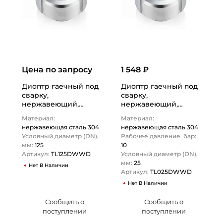
Цена по запросу
1 548 ₽
Диоптр гаечный под
Диоптр гаечный под
сварку,
сварку,
нержавеющий,
нержавеющий,
DN125, TL125DWWD
DN25, TL025DWWD
Материал:
Материал:
TITAN LOCK
TITAN LOCK
нержавеющая сталь 304
нержавеющая сталь 304
Условный диаметр (DN),
Рабочее давление, бар:
мм:
125
10
Артикул:
TL125DWWD
Условный диаметр (DN),
мм:
25
Нет В Наличии
Артикул:
TL025DWWD
Нет В Наличии
Сообщить о
Сообщить о
поступлении
поступлении