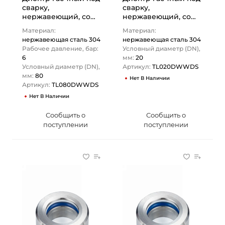
сварку,
сварку,
нержавеющий, со
нержавеющий, со
скребком, DN80,
скребком, DN20,
Материал:
Материал:
TL080DWWDS
TL020DWWDS
нержавеющая сталь 304
нержавеющая сталь 304
TITAN…
TITAN…
Рабочее давление, бар:
Условный диаметр (DN),
6
мм:
20
Условный диаметр (DN),
Артикул:
TL020DWWDS
мм:
80
Нет В Наличии
Артикул:
TL080DWWDS
Нет В Наличии
Сообщить о
Сообщить о
поступлении
поступлении