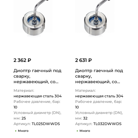
2 362 ₽
2 631 ₽
Диоптр гаечный под
Диоптр гаечный под
сварку,
сварку,
нержавеющий, со
нержавеющий, со
скребком, DN25,
скребком, DN32,
Материал:
Материал:
TL025DWWDS
TL032DWWDS
нержавеющая сталь 304
нержавеющая сталь 304
TITAN…
TITAN…
Рабочее давление, бар:
Рабочее давление, бар:
10
10
Условный диаметр (DN),
Условный диаметр (DN),
мм:
25
мм:
32
Артикул:
TL025DWWDS
Артикул:
TL032DWWDS
Много
Много