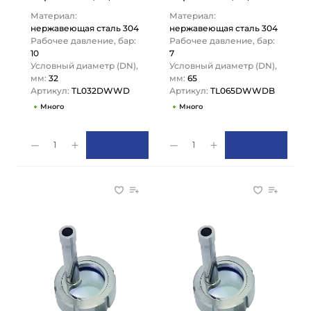
DN32, TL032DWWD
подсветкой DN65,
Материал:
Материал:
TITAN LOCK
TL065DWWDB
нержавеющая сталь 304
нержавеющая сталь 304
TITAN…
Рабочее давление, бар:
Рабочее давление, бар:
10
7
Условный диаметр (DN),
Условный диаметр (DN),
мм:
32
мм:
65
Артикул:
TL032DWWD
Артикул:
TL065DWWDB
Много
Много
1
1