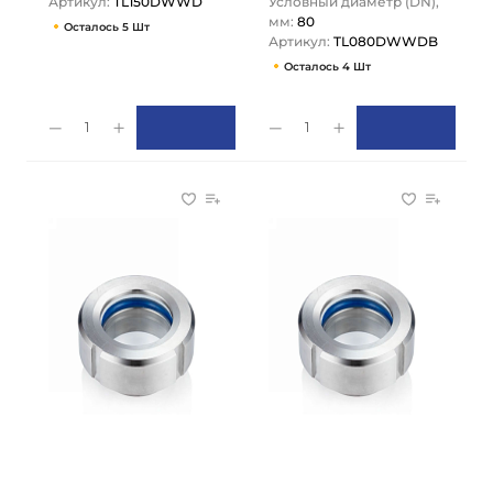
Артикул:
TL150DWWD
Условный диаметр (DN),
мм:
80
Осталось 5 Шт
Артикул:
TL080DWWDB
Осталось 4 Шт
1
1