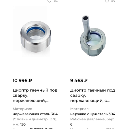
10 996 ₽
9 463 ₽
Диоптр гаечный под
Диоптр гаечный под
сварку,
сварку,
нержавеющий,
нержавеющий, с
DN150, TL150DWWD
подсветкой DN80,
Материал:
Материал:
TITAN LOCK
TL080DWWDB
нержавеющая сталь 304
нержавеющая сталь 304
TITAN…
Условный диаметр (DN),
Рабочее давление, бар:
мм:
150
6