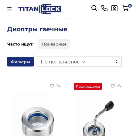
Важно! Для оплаты заказов
Подробнее
0
Главная
Диоптры гаечные
Диоптры гаечные
Часто ищут:
Приварные
Фильтры
Распродажа