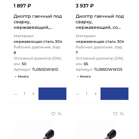
1 897 ₽
3 937 ₽
Диоптр гаечный под
Диоптр гаечный под
сварку,
сварку,
нержавеющий,
нержавеющий, со
DN50, TL050DWWD
скребком, DN65,
Материал:
Материал:
TITAN LOCK
TL065DWWDS
нержавеющая сталь 304
нержавеющая сталь 304
TITAN…
Рабочее давление, бар:
Рабочее давление, бар:
8
7
Условный диаметр (DN),
Условный диаметр (DN),
мм:
50
мм:
65
Артикул:
TL050DWWD
Артикул:
TL065DWWDS
Много
Много
1
1