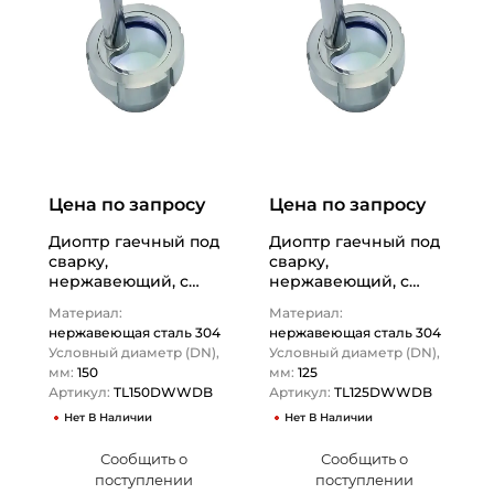
Цена по запросу
Цена по запросу
Диоптр гаечный под
Диоптр гаечный под
сварку,
сварку,
нержавеющий, с
нержавеющий, с
подсветкой DN150,
подсветкой DN125,
Материал:
Материал:
TL150DWWDB TITAN…
TL125DWWDB TITAN…
нержавеющая сталь 304
нержавеющая сталь 304
Условный диаметр (DN),
Условный диаметр (DN),
мм:
150
мм:
125
Артикул:
TL150DWWDB
Артикул:
TL125DWWDB
Нет В Наличии
Нет В Наличии
Сообщить о
Сообщить о
поступлении
поступлении