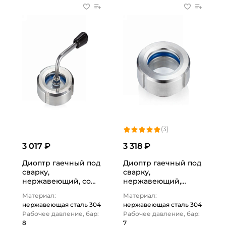
(3)
3 017 ₽
3 318 ₽
Диоптр гаечный под
Диоптр гаечный под
сварку,
сварку,
нержавеющий, со
нержавеющий,
скребком, DN50,
DN65, TL065DWWD
Материал:
Материал:
TL050DWWDS
TITAN LOCK
нержавеющая сталь 304
нержавеющая сталь 304
TITAN…
Рабочее давление, бар:
Рабочее давление, бар:
8
7