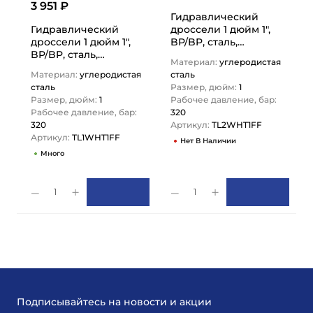
3 951 ₽
Гидравлический
Гидравлический
дроссели 1 дюйм 1",
дроссели 1 дюйм 1",
BP/BP, сталь,
BP/BP, сталь,
TL2WHT1FF TITAN
Материал:
углеродистая
TL1WHT1FF TITAN
LOCK
Материал:
углеродистая
сталь
LOCK
сталь
Размер, дюйм:
1
Размер, дюйм:
1
Рабочее давление, бар:
Рабочее давление, бар:
320
320
Артикул:
TL2WHT1FF
Артикул:
TL1WHT1FF
Нет В Наличии
Много
1
1
Подписывайтесь на новости и акции