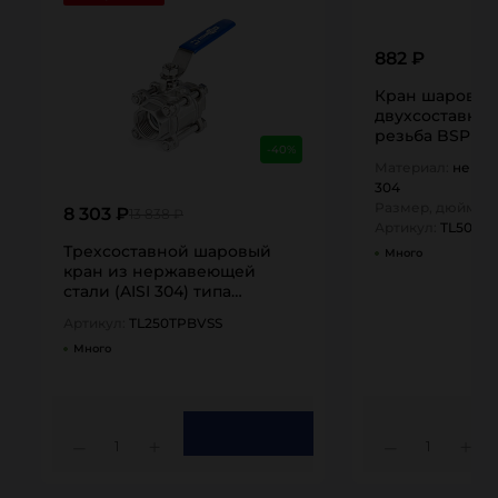
882 ₽
Кран шаровы
двухсоставной
резьба BSP 1/2"
-40%
TL50BVC-FM T
Материал:
нержа
304
Размер, дюйм:
1/
8 303 ₽
13 838 ₽
Артикул:
TL50BV
Трехсоставной шаровый
Много
кран из нержавеющей
стали (AISI 304) типа
"резьба-резьба", 2,5in,…
Артикул:
TL250TPBVSS
Много
1
1