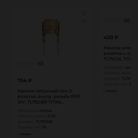
(0)
420 ₽
Камлок алюми
розетка с хвос
TL75CAL TITAN
(0)
Материал:
алюм
Размер, дюйм:
0,
Артикул:
TL75CAL
754 ₽
Размер, мм:
20
Камлок латунный тип D
Много
розетка, внутр. резьба BSP
3/4", TL75DBR TITAN…
Материал:
латунь
Размер, дюйм:
0,75
Артикул:
TL75DBR
Размер, мм:
19
Много