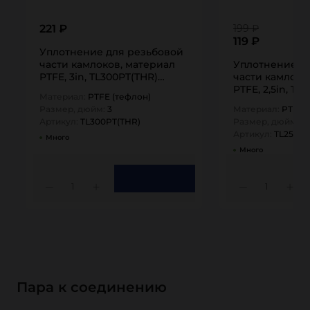
221 ₽
199 ₽
119 ₽
Уплотнение для резьбовой
части камлоков, материал
Уплотнение д
PTFE, 3in, TL300PT(THR)
части камлоко
TITAN…
PTFE, 2,5in, TL
Материал:
PTFE (тефлон)
TITAN…
Размер, дюйм:
3
Материал:
PTFE 
Артикул:
TL300PT(THR)
Размер, дюйм:
2,
Артикул:
TL250PT
Много
Много
1
1
Пара к соединению