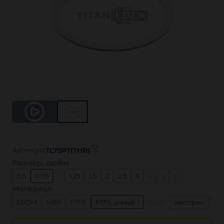
Артикул:
TL75PT(THR)
Размер, дюйм
0,5
0,75
1
1,25
1,5
2
2,5
3
4
5
6
Материал
EPDM
NBR
PTFE
PTFE (резьб.)
Viton
неопрен