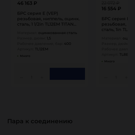
46 163 ₽
22 072 ₽
16 554 ₽
БРС серия E (VEP)
резьбовая, ниппель, оцинк.
БРС серия E (
сталь, 1 1/2in TL12EM TITAN…
резьбовая, ни
сталь, 1in TL8
Материал:
оцинкованная сталь
Размер, дюйм:
1,5
Материал:
оцинк
Рабочее давление, бар:
400
Размер, дюйм:
1
Артикул:
TL12EM
Рабочее давлени
Артикул:
TL8EM
Много
Много
1
1
Пара к соединению