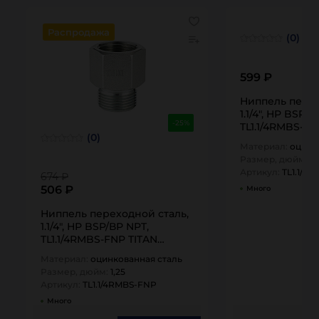
Распродажа
(0)
599 ₽
Ниппель перех
1.1/4", НР BSP/
-25%
TL1.1/4RMBS-M
(0)
Материал:
оцинк
Размер, дюйм:
1,
Артикул:
TL1.1/4
674 ₽
506 ₽
Много
Ниппель переходной сталь,
1.1/4", НР BSP/ВР NPT,
TL1.1/4RMBS-FNP TITAN…
Материал:
оцинкованная сталь
Размер, дюйм:
1,25
Артикул:
TL1.1/4RMBS-FNP
Много