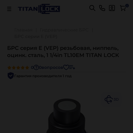
Важно! Для оплаты заказов
Подробнее
0
Главная
Гидравлические БРС
БРС серии E (VEP)
БРС серия E (VEP) резьбовая, ниппель,
оцинк. сталь, 1 1/4in TL10EM TITAN LOCK
0
0
вопросов
Гарантия производителя 1 год
3D