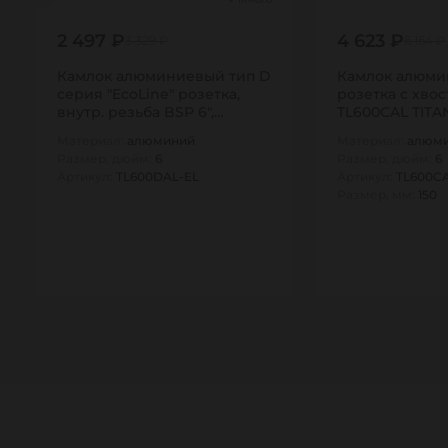
2 497 ₽
4 623 ₽
3 329 ₽
6 164 ₽
Камлок алюминиевый тип D
Камлок алюми
серия "EcoLine" розетка,
розетка с хвос
внутр. резьба BSP 6",
TL600CAL TITA
TL600DAL-EL…
Материал:
алюминий
Материал:
алюм
Размер, дюйм:
6
Размер, дюйм:
6
Артикул:
TL600DAL-EL
Артикул:
TL600C
Размер, мм:
150
1
1