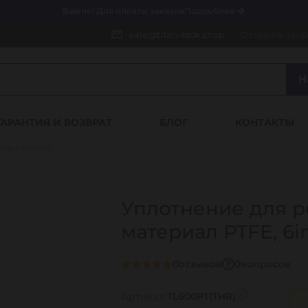
Важно! Для оплаты заказов
Подробнее
sale@titan-lock.shop
Оставить зап
Н
ГАРАНТИЯ И ВОЗВРАТ
БЛОГ
КОНТАКТЫ
 камлоков
Уплотнение для р
материал PTFE, 6i
0
отзывов
0
вопросов
Артикул:
TL600PT(THR)