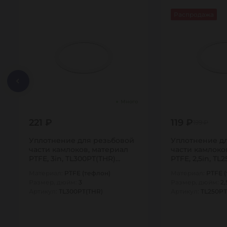
Распродажа
Много
221 ₽
119 ₽
199 ₽
Уплотнение для резьбовой
Уплотнение д
части камлоков, материал
части камлоко
PTFE, 3in, TL300PT(THR)
PTFE, 2,5in, TL
TITAN…
TITAN…
Материал:
PTFE (тефлон)
Материал:
PTFE 
Размер, дюйм:
3
Размер, дюйм:
2,
Артикул:
TL300PT(THR)
Артикул:
TL250PT
1
1