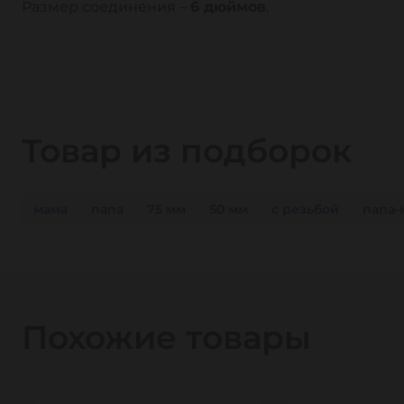
Размер соединения –
6 дюймов
.
Товар из подборок
мама
папа
75 мм
50 мм
с резьбой
папа-
Похожие товары