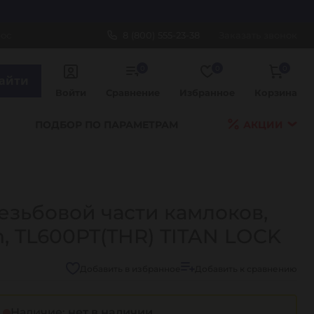
рос
8 (800) 555-23-38
Заказать звонок
0
0
0
айти
Войти
Сравнение
Избранное
Корзина
ПОДБОР ПО ПАРАМЕТРАМ
АКЦИИ
езьбовой части камлоков,
n, TL600PT(THR) TITAN LOCK
Добавить в избранное
Добавить к сравнению
Наличие:
нет в наличии