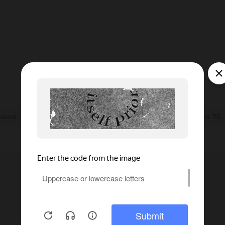
мама
25 мм
SS
150 мм
32 мм
38 мм
папа 75