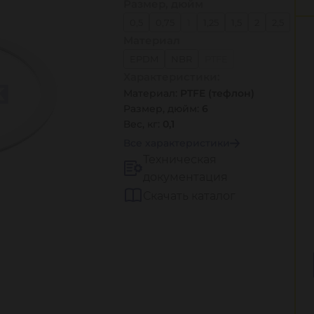
Размер, дюйм
0,5
0,75
1
1,25
1,5
2
2,5
Материал
3
4
5
6
EPDM
NBR
PTFE
Характеристики:
PTFE (резьб.)
Viton
неопрен
Материал:
PTFE (тефлон)
Размер, дюйм:
6
Вес, кг:
0,1
Все характеристики
Техническая
документация
Скачать каталог