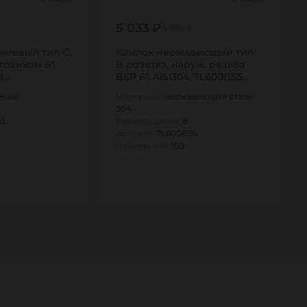
5 033 ₽
8 388 ₽
ниевый тип С,
Камлок нержавеющий тип
товиком 6",
B розетка, наруж. резьба
N…
BSP 6", AISI304, TL600BSS
TITAN…
иний
Материал:
нержавеющая сталь
304
AL
Размер, дюйм:
6
Артикул:
TL600BSS
Размер, мм:
150
1