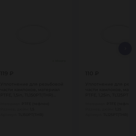
Много
119 ₽
110 ₽
Уплотнение для резьбовой
Уплотнение для резь
части камлоков, материал
части камлоков, мате
PTFE, 1,5in, TL150PT(THR)
PTFE, 1,25in, TL125PT(T
TITAN…
TITAN…
Материал:
PTFE (тефлон)
Материал:
PTFE (тефлон)
Размер, дюйм:
1,5
Размер, дюйм:
1,25
Артикул:
TL150PT(THR)
Артикул:
TL125PT(THR)
1
1