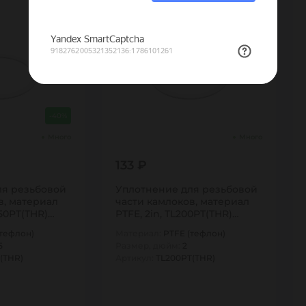
-40%
Много
Много
133 ₽
ля резьбовой
Уплотнение для резьбовой
в, материал
части камлоков, материал
250PT(THR)
PTFE, 2in, TL200PT(THR)
TITAN…
(тефлон)
Материал:
PTFE (тефлон)
5
Размер, дюйм:
2
(THR)
Артикул:
TL200PT(THR)
1