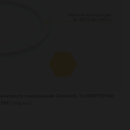
лачкового соединения Camlock TL600PT(THR)
PTFE
(тефлон).