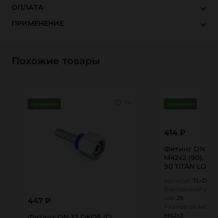
ОПЛАТА
ПРИМЕНЕНИЕ
Похожие товары
Новинки
Новинки
414 ₽
Фитинг DN 25 
M42x2 (90), TL
90 TITAN LOCK
Артикул:
TL-DKOS
Внутренний диам
мм:
25
447 ₽
Размер резьбы А
M42x2
Фитинг DN 32 DKOS (Г)