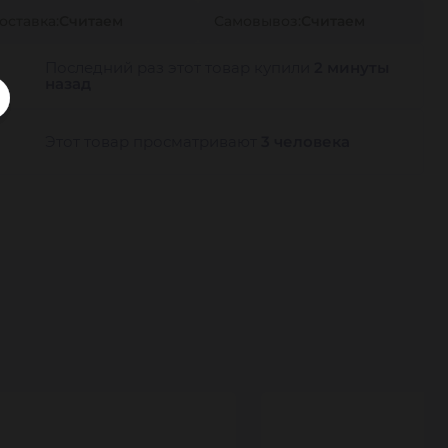
оставка:
Считаем
Самовывоз:
Считаем
Последний раз этот товар купили
2 минуты
назад
Этот товар просматривают
3 человека