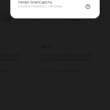
Много
Много
54 ₽
PTF (Ш) 1/2",
Фитинг DN 06 NPTF (Ш) 3/8",
 TITAN LOCK
TL-NPTF06M3/8 TITAN LOCK
12F1/2
Артикул:
TL-NPTF06F3/8
1