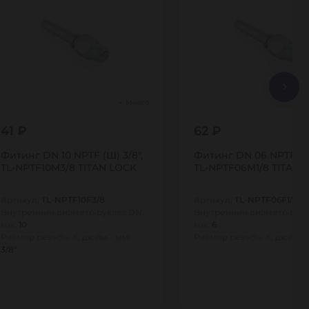
Много
41 ₽
62 ₽
Фитинг DN 10 NPTF (Ш) 3/8",
Фитинг DN 06 NPTF (Ш)
TL-NPTF10M3/8 TITAN LOCK
TL-NPTF06M1/8 TITAN 
Артикул:
TL-NPTF10F3/8
Артикул:
TL-NPTF06F1/8
Внутренний диаметр рукава DN,
Внутренний диаметр рука
мм:
10
мм:
6
Размер резьбы А, дюйм - мм:
Размер резьбы А, дюйм -
3/8"
1
1