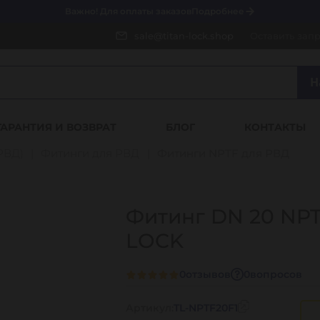
Важно! Для оплаты заказов
Подробнее
sale@titan-lock.shop
Оставить зап
Н
ГАРАНТИЯ И ВОЗВРАТ
БЛОГ
КОНТАКТЫ
РВД)
Фитинги для РВД
Фитинги NPTF для РВД
Фитинг DN 20 NPTF
LOCK
0
отзывов
0
вопросов
Артикул:
TL-NPTF20F1