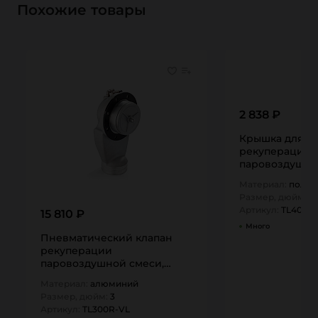
Похожие товары
2 838 ₽
Крышка для а
рекуперации
паровоздушной
цепочкой, плас
Материал:
полип
CAP TITAN…
Размер, дюйм:
4
Артикул:
TL400R
15 810 ₽
Много
Пневматический клапан
рекуперации
паровоздушной смеси,
алюминий, 3in, TL300R-VL
Материал:
алюминий
TITAN…
Размер, дюйм:
3
Артикул:
TL300R-VL