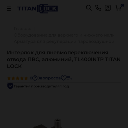
Важно! Для оплаты заказов
Подробнее
0
Главная
Оборудование для верхнего и нижнего налива ав
Арматура для рекуперации паровоздушной смес
Интерлок для пневмопереключения
отвода ПВС, алюминий, TL400INTP TITAN
LOCK
0
0
вопросов
Гарантия производителя 1 год