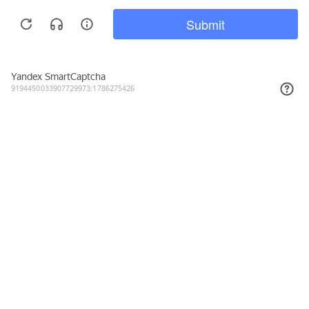
3 649₽
КУПИТЬ
Подписывайтесь на новости и акции
Даю согласие на обработку персональных данных, с
Политикой в
отношении обработки персональных данных (Политикой
конфиденциальности) Оператора
ознакомлен (-на).