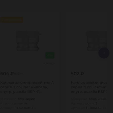
Распродажа
-25%
Много
604 ₽
502 ₽
805 ₽
Камлок алюминиевый тип А
Камлок алюминиевый
серия "EcoLine" ниппель,
серия "EcoLine" ниппе
внутр. резьба BSP 4",
внутр. резьба BSP 3",
TL400AAL-EL…
TL300AAL-EL…
Материал:
алюминий
Материал:
алюминий
Размер, дюйм:
4
Размер, дюйм:
3
Артикул:
TL400AAL-EL
Артикул:
TL300AAL-EL