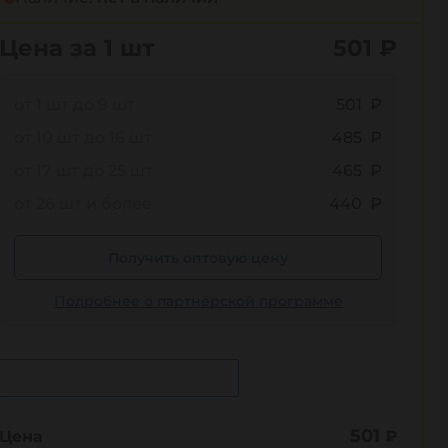
Цена за 1 шт
501
₽
от 1 шт до 9 шт
501 ₽
от 10 шт до 16 шт
485 ₽
от 17 шт до 25 шт
465 ₽
от 26 шт и более
440 ₽
Получить оптовую цену
Подробнее о партнёрской программе
Сообщить о поступлении
501
Цена
₽