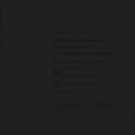
Размер, дюйм
0,5
0,75
1
1,25
1,5
2
2,5
Материал
3
4
5
6
алюминий
латунь
Характеристики:
нержавеющая сталь 304
Материал:
алюминий
нержавеющая сталь 316
Размер, дюйм:
2
полипропилен
Тип соединения:
ниппель
Все характеристики
Техническая
документация
Скачать каталог
Аналоги:
DAL200AN
DIXON