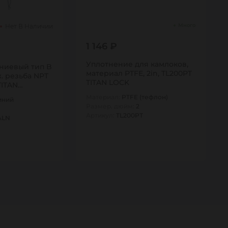
Много
Нет В Наличии
1 146 ₽
Уплотнение для камлоков,
ниевый тип B
материал PTFE, 2in, TL200PT
. резьба NPT
TITAN LOCK
TITAN…
Материал:
PTFE (тефлон)
иний
Размер, дюйм:
2
Артикул:
TL200PT
ALN
1