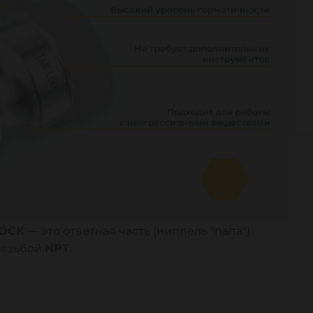
LOCK
— это ответная часть (ниппель "папа")
резьбой
NPT
.