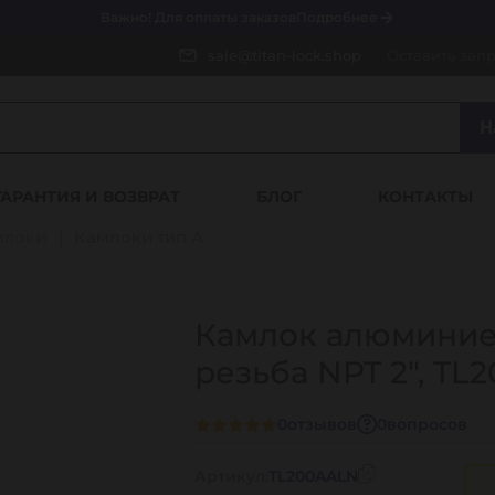
Важно! Для оплаты заказов
Подробнее
sale@titan-lock.shop
Оставить зап
Н
ГАРАНТИЯ И ВОЗВРАТ
БЛОГ
КОНТАКТЫ
млоки
Камлоки тип А
Камлок алюминиев
резьба NPT 2", T
0
отзывов
0
вопросов
Артикул:
TL200AALN