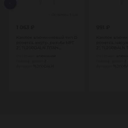
Осталось 3 Шт
1 063 ₽
991 ₽
Камлок алюминиевый тип D
Камлок алюми
розетка, внутр. резьба NPT
розетка, наруж
2", TL200DALN TITAN…
2", TL200BALN 
Материал:
алюминий
Материал:
алюм
Размер, дюйм:
2
Размер, дюйм:
2
Артикул:
TL200DALN
Артикул:
TL200B
1
1