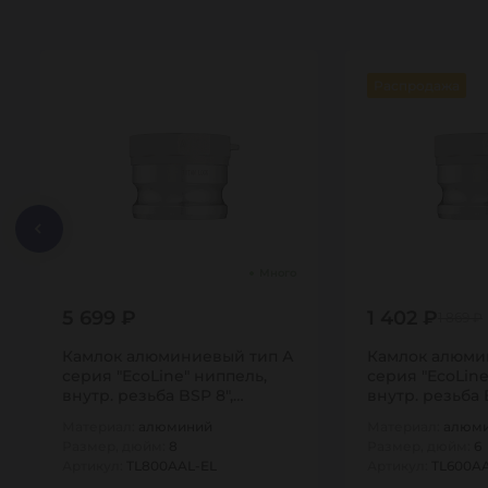
Распродажа
Много
5 699 ₽
1 402 ₽
1 869 ₽
Камлок алюминиевый тип А
Камлок алюми
серия "EcoLine" ниппель,
серия "EcoLine
внутр. резьба BSP 8",
внутр. резьба 
TL800AAL-EL…
TL600AAL-EL…
Материал:
алюминий
Материал:
алюм
Размер, дюйм:
8
Размер, дюйм:
6
Артикул:
TL800AAL-EL
Артикул:
TL600A