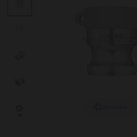
3D
модель