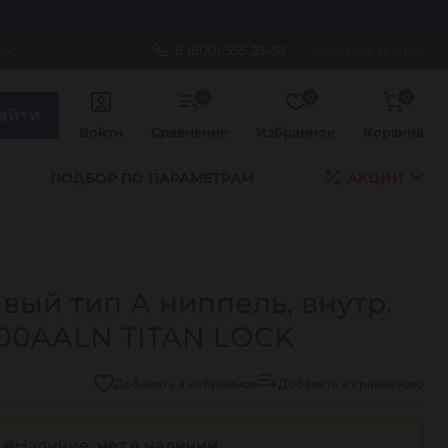
рос
8 (800) 555-23-38
Заказать звонок
0
0
0
айти
Войти
Сравнение
Избранное
Корзина
ПОДБОР ПО ПАРАМЕТРАМ
АКЦИИ
ый тип А ниппель, внутр.
L200AALN TITAN LOCK
Добавить в избранное
Добавить к сравнению
Наличие:
нет в наличии