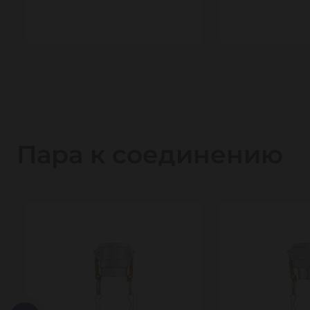
1
1
Пара к соединению