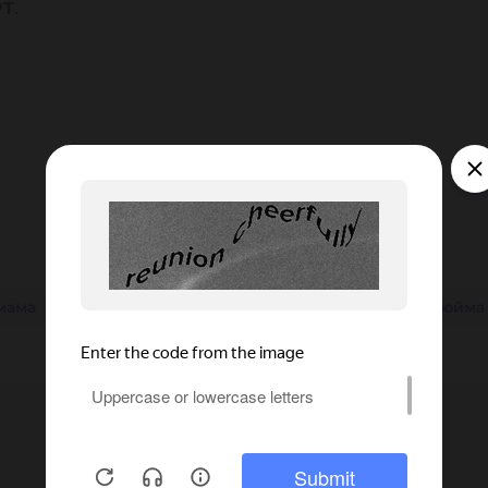
PT
.
мама
25 мм
SS
150 мм
32 мм
38 мм
3 дюйма