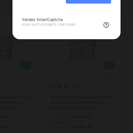
Распродажа
-25%
-25%
Много
Много
1 130 ₽
1 506 ₽
ниевый тип А
Камлок алюминиевый тип А
" ниппель,
серия "EcoLine" ниппель,
BSP 6",
внутр. резьба BSP 5",
TL500AAL-EL…
иний
Материал:
алюминий
Размер, дюйм:
5
AL-EL
Артикул:
TL500AAL-EL