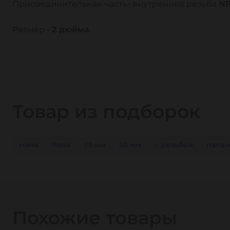
Присоединительная часть- внутренняя резьба
N
Размер -
2 дюйма
.
Товар из подборок
мама
папа
75 мм
50 мм
с резьбой
папа-
Похожие товары