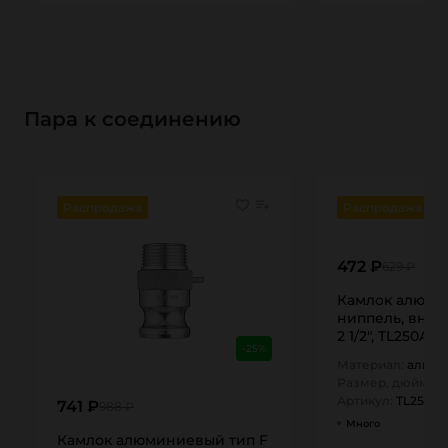
Пара к соединению
Распродажа
Распродажа
472 ₽
629 ₽
Камлок алюми
ниппель, внут
2 1/2", TL250AA
-25%
Материал:
алюм
Размер, дюйм:
2,
Артикул:
TL250A
741 ₽
988 ₽
Много
Камлок алюминиевый тип F