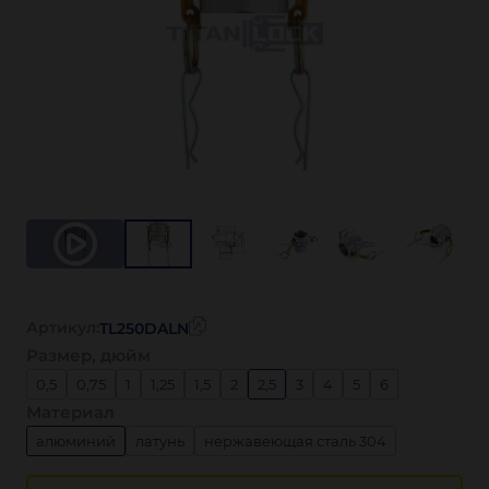
Артикул:
TL250DALN
Размер, дюйм
0,5
0,75
1
1,25
1,5
2
2,5
3
4
5
6
Материал
алюминий
латунь
нержавеющая сталь 304
нержавеющая сталь 316
полипропилен