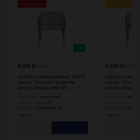
Распродажа
Распродажа
-40%
6 015 ₽
2 497 ₽
10 025 ₽
3 329 ₽
Камлок алюминиевый тип D
Камлок алюми
серия "EcoLine" розетка,
серия "EcoLine
внутр. резьба BSP 8",
внутр. резьба 
TL800DAL-EL…
TL600DAL-EL…
Материал:
алюминий
Материал:
алюм
Размер, дюйм:
8
Размер, дюйм:
6
Артикул:
TL800DAL-EL
Артикул:
TL600D
Много
Много
1
1