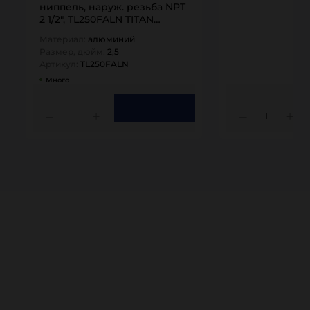
ниппель, наруж. резьба NPT
2 1/2", TL250FALN TITAN…
Материал:
алюминий
Размер, дюйм:
2,5
Артикул:
TL250FALN
Много
1
1