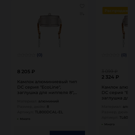
Распродажа
(0)
(0)
8 205 ₽
3 099 ₽
2 324 ₽
Камлок алюминиевый тип
DC серия "EcoLine",
Камлок алюми
заглушка для ниппеля 8",
DC серия "EcoL
TL800DCAL-EL…
заглушка для н
Материал:
алюминий
TL600DCAL-EL
Размер, дюйм:
8
Материал:
алюм
Артикул:
TL800DCAL-EL
Размер, дюйм:
6
Артикул:
TL600D
Много
Много