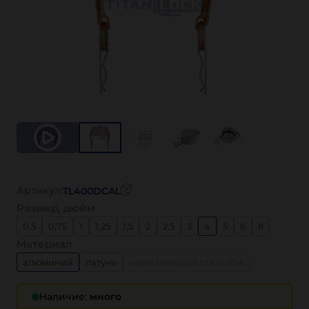
Артикул:
TL400DCAL
Размер, дюйм
0,5
0,75
1
1,25
1,5
2
2,5
3
4
5
6
8
Материал
алюминий
латунь
нержавеющая сталь 304
нержавеющая сталь 316
полипропилен
Наличие:
много