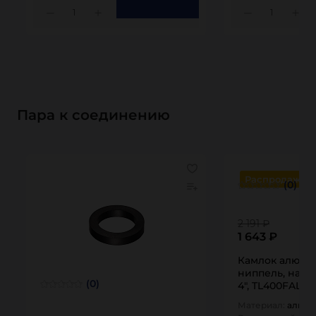
1
1
Пара к соединению
Распродажа
(0)
2 191 ₽
1 643 ₽
Камлок алюми
ниппель, нару
(0)
4", TL400FAL T
Материал:
алюм