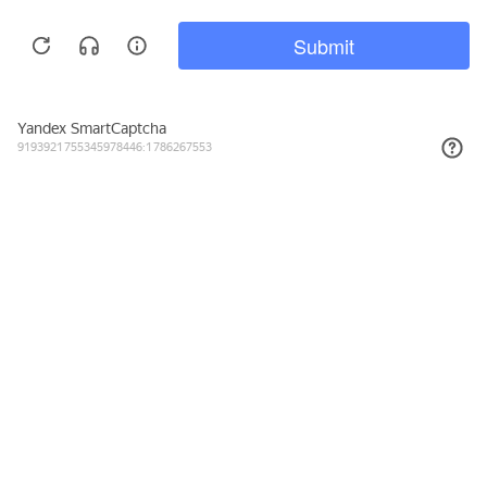
814₽
КУПИТЬ
Подписывайтесь на новости и акции
Даю согласие на обработку персональных данных, с
Политикой в
отношении обработки персональных данных (Политикой
конфиденциальности) Оператора
ознакомлен (-на).