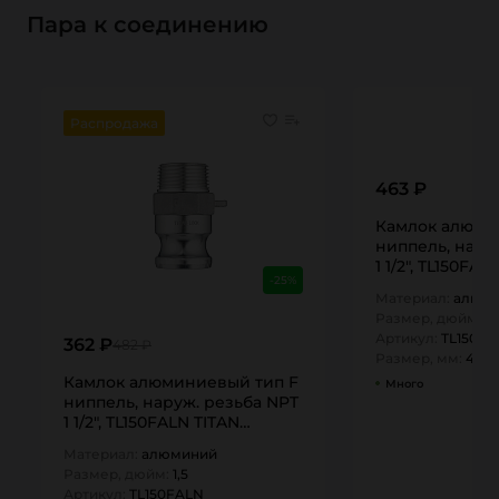
Пара к соединению
Распродажа
463 ₽
Камлок алюми
ниппель, нару
1 1/2", TL150FAL
-25%
Материал:
алюм
Размер, дюйм:
1,
Артикул:
TL150FA
362 ₽
482 ₽
Размер, мм:
40
Камлок алюминиевый тип F
Много
ниппель, наруж. резьба NPT
1 1/2", TL150FALN TITAN…
Материал:
алюминий
Размер, дюйм:
1,5
Артикул:
TL150FALN