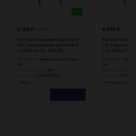
-25%
6 169 ₽
6 059 ₽
8 225 ₽
Камлок нержавеющий тип
Камлок нержа
DD (переходник розетка 3"
DD (переходни
х розетка 4"), AISI316,
х розетка 3"), A
TL3040DDSS TITAN…
TL2030DDSS T
Материал:
нержавеющая сталь
Материал:
нержа
316
316
Размер, дюйм:
3x4
Размер, дюйм:
2
Артикул:
TL3040DDSS
Артикул:
TL2030
Много
Осталось 2 Шт
1
1