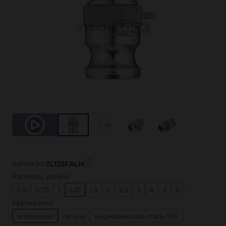
Артикул:
TL125FALN
Размер, дюйм
0,5
0,75
1
1,25
1,5
2
2,5
3
4
5
6
Материал
алюминий
латунь
нержавеющая сталь 304