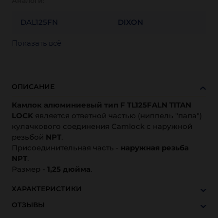
Аналоги:
DAL125FN
DIXON
Показать всё
ОПИСАНИЕ
Камлок алюминиевый тип F TL125FALN TITAN
LOCK
является ответной частью (ниппель "папа")
кулачкового соединения Camlock с наружной
резьбой
NPT
.
Присоединительная часть -
наружная резьба
NPT
.
Размер -
1,25 дюйма
.
ХАРАКТЕРИСТИКИ
ОТЗЫВЫ