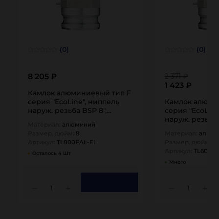
(0)
(0)
8 205 ₽
2 371 ₽
1 423 ₽
Камлок алюминиевый тип F
серия "EcoLine", ниппель
Камлок алюми
наруж. резьба BSP 8",
серия "EcoLine
TL800FAL-EL…
наруж. резьба 
Материал:
алюминий
TL600FAL-EL…
Размер, дюйм:
8
Материал:
алюм
Артикул:
TL800FAL-EL
Размер, дюйм:
6
Артикул:
TL600FA
Осталось 4 Шт
Много
1
1