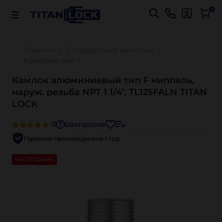
Важно! Для оплаты заказов
Подробнее
0
Главная
Стандартные камлоки
Камлоки тип F
Камлок алюминиевый тип F ниппель,
наруж. резьба NPT 1 1/4", TL125FALN TITAN
LOCK
0
0
вопросов
Гарантия производителя 1 год
РАСПРОДАЖА