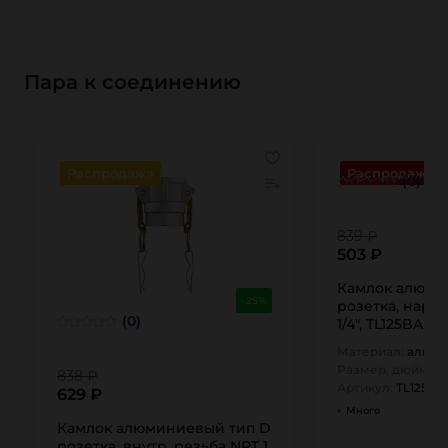
Пара к соединению
Распродажа
Распродажа
(0)
839 ₽
503 ₽
Камлок алюми
-25%
розетка, наруж
(0)
1/4", TL125BALN
Материал:
алюм
Размер, дюйм:
1,
838 ₽
Артикул:
TL125B
629 ₽
Много
Камлок алюминиевый тип D
розетка, внутр. резьба NPT 1