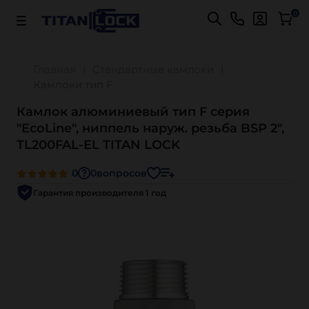
Важно! Для оплаты заказов
Подробнее
0
Главная
Стандартные камлоки
Камлоки тип F
Камлок алюминиевый тип F серия
"EcoLine", ниппель наруж. резьба BSP 2",
TL200FAL-EL TITAN LOCK
0
0
вопросов
Гарантия производителя 1 год