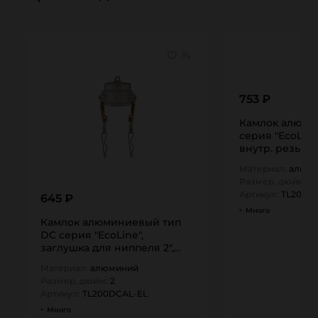
753 ₽
Камлок алюми
серия "EcoLine
внутр. резьба 
TL200DAL-EL…
Материал:
алюм
Размер, дюйм:
2
Артикул:
TL200D
645 ₽
Много
Камлок алюминиевый тип
DC серия "EcoLine",
заглушка для ниппеля 2",
TL200DCAL-EL…
Материал:
алюминий
Размер, дюйм:
2
Артикул:
TL200DCAL-EL
Много