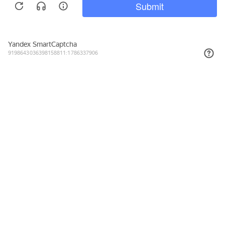
Подписывайтесь на новости и акции
Даю согласие на обработку персональных данных, с
Политикой в
отношении обработки персональных данных (Политикой
конфиденциальности) Оператора
ознакомлен (-на).
8 (800) 555-23-38