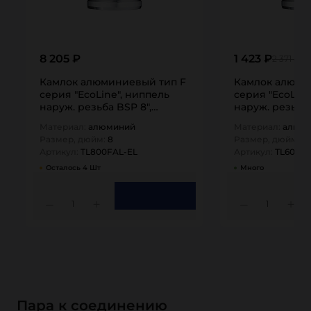
8 205 ₽
1 423 ₽
2 371 ₽
Камлок алюминиевый тип F
Камлок алюми
серия "EcoLine", ниппель
серия "EcoLine
наруж. резьба BSP 8",
наруж. резьба 
TL800FAL-EL…
TL600FAL-EL…
Материал:
алюминий
Материал:
алюм
Размер, дюйм:
8
Размер, дюйм:
6
Артикул:
TL800FAL-EL
Артикул:
TL600FA
Осталось 4 Шт
Много
1
1
Пара к соединению