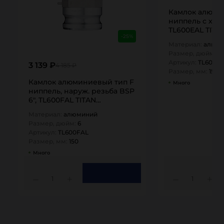
Камлок алюми
ниппель с хвос
TL600EAL TITA
-25%
Материал:
алюм
Размер, дюйм:
6
Артикул:
TL600E
3 139 ₽
4 185 ₽
Размер, мм:
150
Камлок алюминиевый тип F
Много
ниппель, наруж. резьба BSP
6", TL600FAL TITAN…
Материал:
алюминий
Размер, дюйм:
6
Артикул:
TL600FAL
Размер, мм:
150
Много
1
1