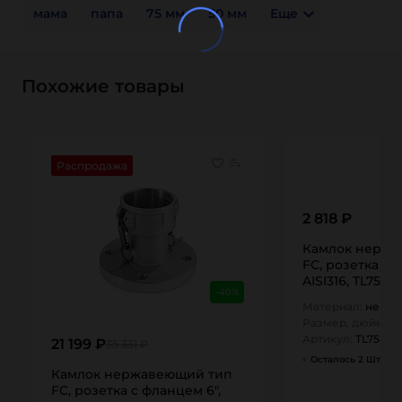
мама
папа
75 мм
50 мм
Еще
Похожие товары
Распродажа
2 818 ₽
Камлок нержа
FC, розетка с 
AISI316, TL75F
-40%
Материал:
нержа
Размер, дюйм:
0,
Артикул:
TL75FCS
21 199 ₽
35 331 ₽
Осталось 2 Шт
Камлок нержавеющий тип
FC, розетка с фланцем 6",