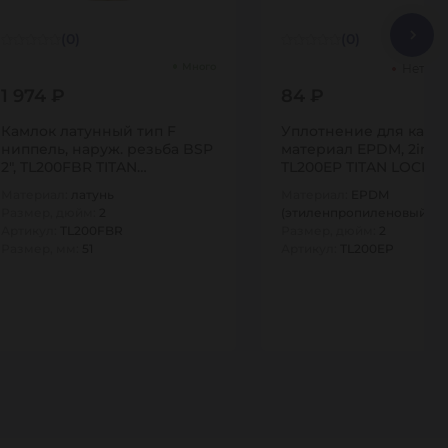
(0)
(0)
Много
Нет В 
1 974 ₽
84 ₽
Камлок латунный тип F
Уплотнение для камл
ниппель, наруж. резьба BSP
материал EPDM, 2in,
2", TL200FBR TITAN…
TL200EP TITAN LOCK
Материал:
латунь
Материал:
EPDM
Размер, дюйм:
2
(этиленпропиленовый кау
Артикул:
TL200FBR
Размер, дюйм:
2
Размер, мм:
51
Артикул:
TL200EP
1
1