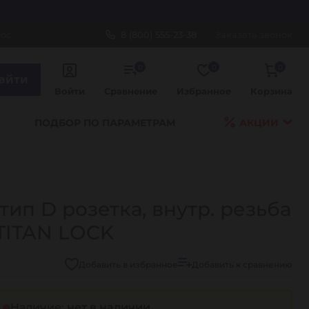
рос
8 (800) 555-23-38
Заказать звонок
0
0
0
айти
Войти
Сравнение
Избранное
Корзина
ПОДБОР ПО ПАРАМЕТРАМ
АКЦИИ
ип D розетка, внутр. резьба
 TITAN LOCK
Добавить в избранное
Добавить к сравнению
Наличие:
нет в наличии