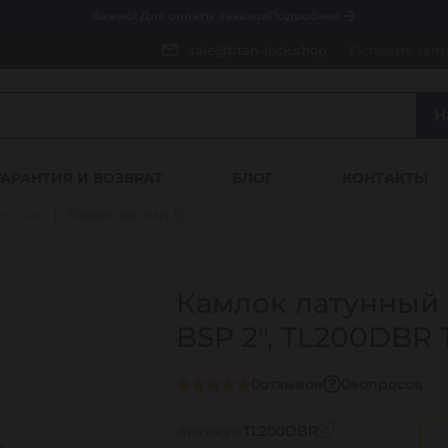
Важно! Для оплаты заказов
Подробнее
sale@titan-lock.shop
Оставить зап
Н
ГАРАНТИЯ И ВОЗВРАТ
БЛОГ
КОНТАКТЫ
млоки
Камлоки тип D
Камлок латунный т
BSP 2", TL200DBR
0
отзывов
0
вопросов
Артикул:
TL200DBR