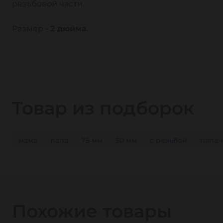
резьбовой части.
Размер -
2 дюйма
.
Товар из подборок
мама
папа
75 мм
50 мм
с резьбой
папа-
Похожие товары