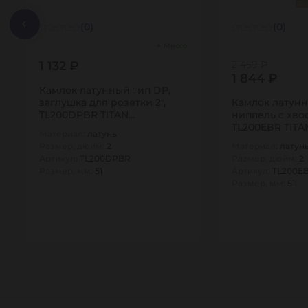
(0)
(0)
Много
1 132 ₽
2 459 ₽
1 844 ₽
Камлок латунный тип DР,
заглушка для розетки 2",
Камлок латунн
TL200DPBR TITAN…
ниппель с хвос
TL200EBR TITA
Материал:
латунь
Размер, дюйм:
2
Материал:
латун
Артикул:
TL200DPBR
Размер, дюйм:
2
Размер, мм:
51
Артикул:
TL200E
Размер, мм:
51
1
1