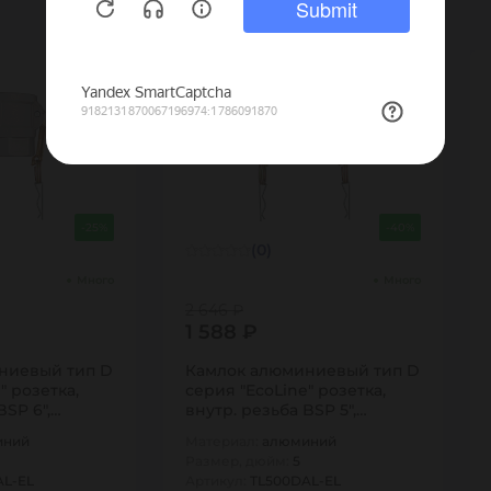
Распродажа
-25%
-40%
(0)
Много
Много
2 646 ₽
1 588 ₽
ниевый тип D
Камлок алюминиевый тип D
" розетка,
серия "EcoLine" розетка,
BSP 6",
внутр. резьба BSP 5",
TL500DAL-EL…
иний
Материал:
алюминий
Размер, дюйм:
5
AL-EL
Артикул:
TL500DAL-EL