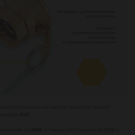
является приемной частью (розетка "мама")
резьбой
BSP
.
лотнение из
NBR
, а также уплотнение из NBR в