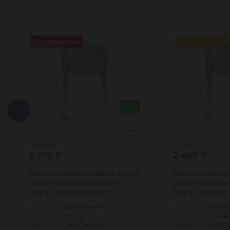
Распродажа
Распродажа
-40%
(0)
(0)
Много
10 025 ₽
3 329 ₽
6 015 ₽
2 497 ₽
Камлок алюминиевый тип D
Камлок алюми
серия "EcoLine" розетка,
серия "EcoLine
внутр. резьба BSP 8",
внутр. резьба 
TL800DAL-EL…
TL600DAL-EL…
Материал:
алюминий
Материал:
алюм
Размер, дюйм:
8
Размер, дюйм:
6
Артикул:
TL800DAL-EL
Артикул:
TL600D