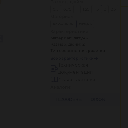
Размер, дюйм
0,5
0,75
1
1,25
1,5
2
2,5
Материал
3
4
алюминий
латунь
Характеристики:
нержавеющая сталь 304
Материал:
латунь
нержавеющая сталь 316
Размер, дюйм:
2
полипропилен
Тип соединения:
розетка
Все характеристики
Техническая
документация
Скачать каталог
Аналоги:
TL200DBRB
DIXON