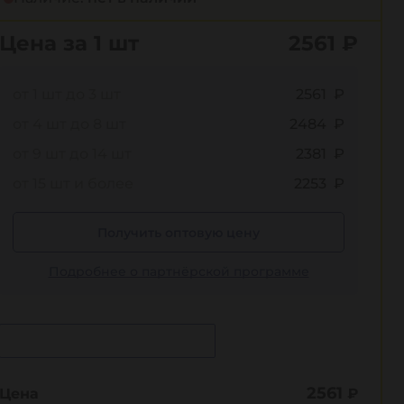
Цена за 1 шт
2561
₽
от 1 шт до 3 шт
2561 ₽
от 4 шт до 8 шт
2484 ₽
от 9 шт до 14 шт
2381 ₽
от 15 шт и более
2253 ₽
Получить оптовую цену
Подробнее о партнёрской программе
Сообщить о поступлении
2561
Цена
₽