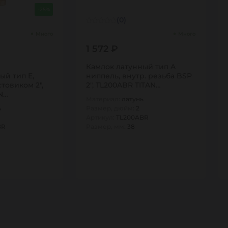
-25%
(0)
Много
Много
1 572 ₽
Камлок латунный тип A
ый тип E,
ниппель, внутр. резьба BSP
товиком 2",
2", TL200ABR TITAN…
N…
Материал:
латунь
ь
Размер, дюйм:
2
Артикул:
TL200ABR
BR
Размер, мм:
38
1