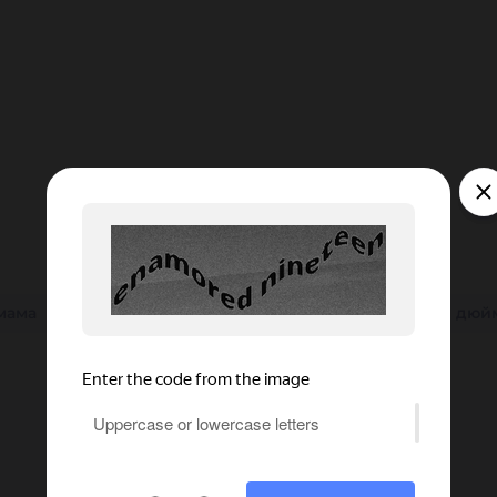
мама
25 мм
SS
3 дюйма
150 мм
32 мм
1 дюй