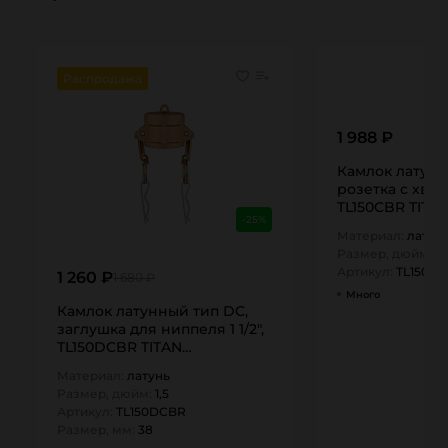
Распродажа
1 988 ₽
Камлок латунн
розетка с хвост
TL150CBR TITA
-25%
Материал:
латун
Размер, дюйм:
1,
Артикул:
TL150C
1 260 ₽
1 680 ₽
Много
Камлок латунный тип DC,
заглушка для ниппеля 1 1/2",
TL150DCBR TITAN…
Материал:
латунь
Размер, дюйм:
1,5
Артикул:
TL150DCBR
Размер, мм:
38