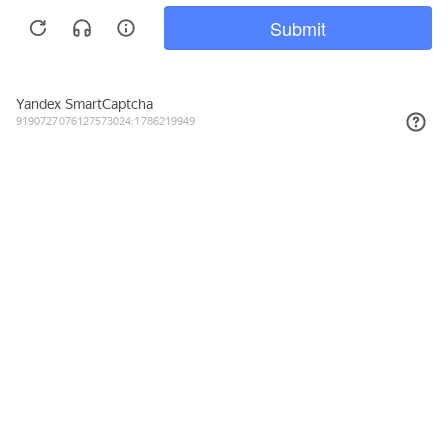
781₽
КУПИТЬ
Подписывайтесь на новости и акции
Даю согласие на обработку персональных данных, с
Политикой в
отношении обработки персональных данных (Политикой
конфиденциальности) Оператора
ознакомлен (-на).