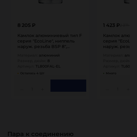
8 205 ₽
1 423 ₽
2 371 ₽
Камлок алюминиевый тип F
Камлок алюми
серия "EcoLine", ниппель
серия "EcoLine
наруж. резьба BSP 8",
наруж. резьба 
TL800FAL-EL…
TL600FAL-EL…
Материал:
алюминий
Материал:
алюм
Размер, дюйм:
8
Размер, дюйм:
6
Артикул:
TL800FAL-EL
Артикул:
TL600FA
Осталось 4 Шт
Много
1
1
Пара к соединению