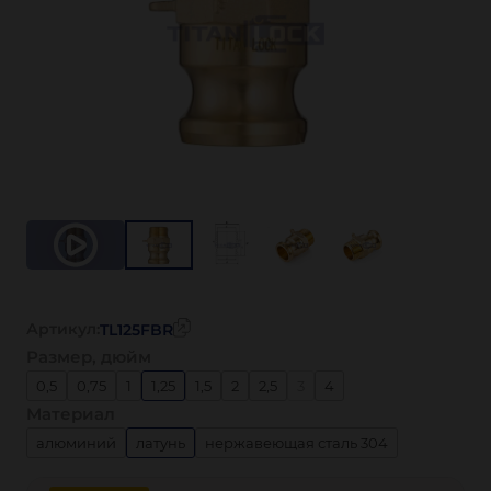
Артикул:
TL125FBR
Размер, дюйм
0,5
0,75
1
1,25
1,5
2
2,5
3
4
Материал
алюминий
латунь
нержавеющая сталь 304
нержавеющая сталь 316
полипропилен