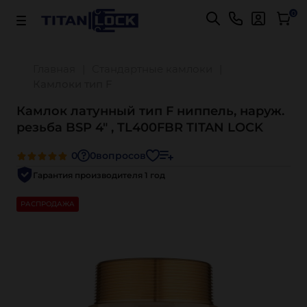
Важно! Для оплаты заказов
Подробнее
0
Главная
Стандартные камлоки
Камлоки тип F
Камлок латунный тип F ниппель, наруж.
резьба BSP 4" , TL400FBR TITAN LOCK
0
0
вопросов
Гарантия производителя 1 год
РАСПРОДАЖА