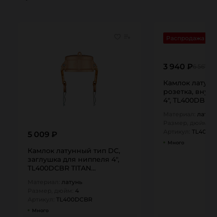
Распродажа
3 940 ₽
6 567 ₽
Камлок латунн
розетка, внутр
4", TL400DBR 
Материал:
латун
Размер, дюйм:
4
Артикул:
TL400D
5 009 ₽
Много
Камлок латунный тип DC,
заглушка для ниппеля 4",
TL400DCBR TITAN…
Материал:
латунь
Размер, дюйм:
4
Артикул:
TL400DCBR
Много