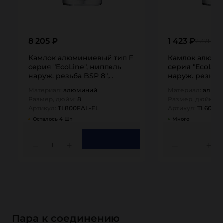
8 205 ₽
1 423 ₽
2 371 ₽
Камлок алюминиевый тип F
Камлок алюми
серия "EcoLine", ниппель
серия "EcoLine
наруж. резьба BSP 8",
наруж. резьба 
TL800FAL-EL…
TL600FAL-EL…
Материал:
алюминий
Материал:
алюм
Размер, дюйм:
8
Размер, дюйм:
6
Артикул:
TL800FAL-EL
Артикул:
TL600FA
Осталось 4 Шт
Много
1
1
Пара к соединению