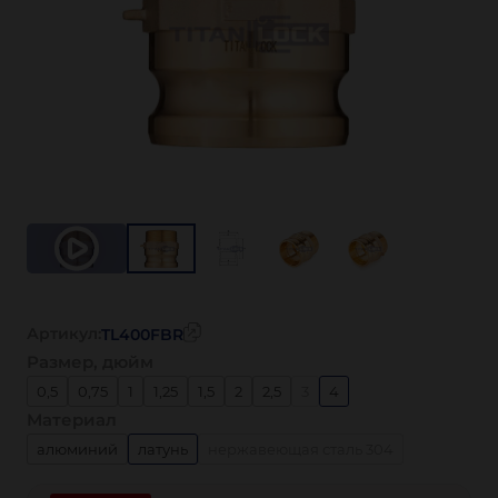
Артикул:
TL400FBR
Размер, дюйм
0,5
0,75
1
1,25
1,5
2
2,5
3
4
Материал
алюминий
латунь
нержавеющая сталь 304
нержавеющая сталь 316
полипропилен