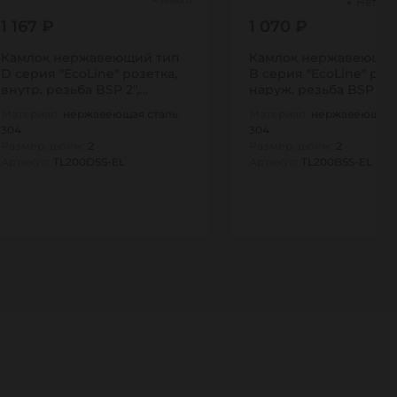
Много
Нет В 
1 167 ₽
1 070 ₽
Камлок нержавеющий тип
Камлок нержавеющий
D серия "EcoLine" розетка,
B серия "EcoLine" роз
внутр. резьба BSP 2",
наруж. резьба BSP 2",
AISI304,…
AISI304,…
Материал:
нержавеющая сталь
Материал:
нержавеющая 
304
304
Размер, дюйм:
2
Размер, дюйм:
2
Артикул:
TL200DSS-EL
Артикул:
TL200BSS-EL
1
1