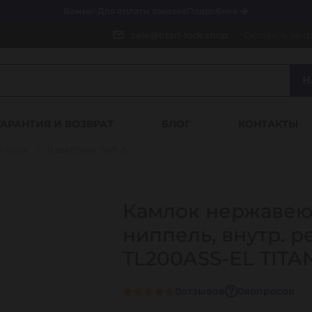
Важно! Для оплаты заказов
Подробнее
sale@titan-lock.shop
Оставить зап
Н
ГАРАНТИЯ И ВОЗВРАТ
БЛОГ
КОНТАКТЫ
млоки
Камлоки тип А
Камлок нержавеющ
ниппель, внутр. ре
TL200ASS-EL TITA
0
отзывов
0
вопросов