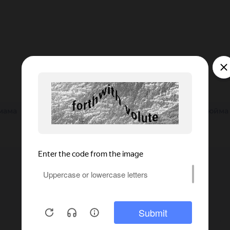
мама
25 мм
SS
150 мм
32 мм
38 мм
3 дюйма