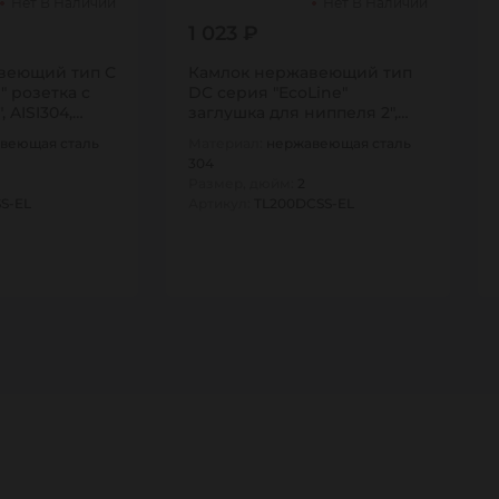
Нет В Наличии
Нет В Наличии
1 023 ₽
веющий тип С
Камлок нержавеющий тип
" розетка с
DC серия "EcoLine"
, AISI304,…
заглушка для ниппеля 2",
AISI304,…
веющая сталь
Материал:
нержавеющая сталь
304
Размер, дюйм:
2
S-EL
Артикул:
TL200DCSS-EL
1