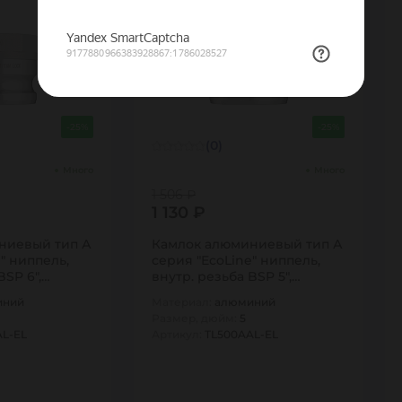
Распродажа
-25%
-25%
(0)
Много
Много
1 506 ₽
1 130 ₽
ниевый тип А
Камлок алюминиевый тип А
" ниппель,
серия "EcoLine" ниппель,
BSP 6",
внутр. резьба BSP 5",
TL500AAL-EL…
иний
Материал:
алюминий
Размер, дюйм:
5
AL-EL
Артикул:
TL500AAL-EL
1