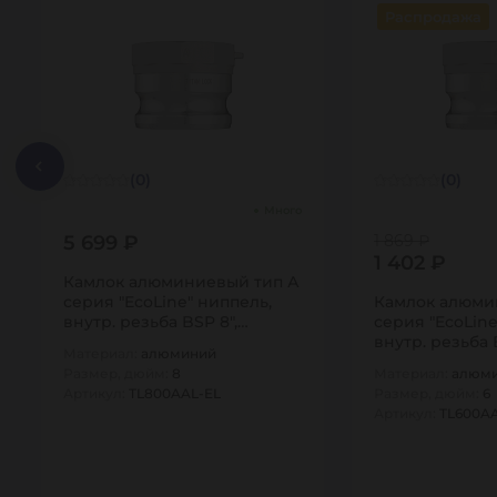
Распродажа
(0)
(0)
Много
5 699 ₽
1 869 ₽
1 402 ₽
Камлок алюминиевый тип А
серия "EcoLine" ниппель,
Камлок алюми
внутр. резьба BSP 8",
серия "EcoLine
TL800AAL-EL…
внутр. резьба 
Материал:
алюминий
TL600AAL-EL…
Размер, дюйм:
8
Материал:
алюм
Артикул:
TL800AAL-EL
Размер, дюйм:
6
Артикул:
TL600A
1
1