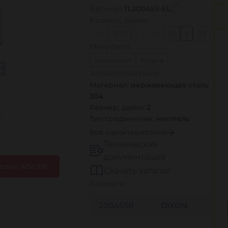
Артикул:
TL200ASS-EL
Размер, дюйм
0,5
0,75
1
1,25
1,5
2
2,5
Материал
3
4
5
6
8
алюминий
латунь
Характеристики:
нержавеющая сталь 304
Материал:
нержавеющая сталь
нержавеющая сталь 316
304
полипропилен
Размер, дюйм:
2
Тип соединения:
ниппель
Все характеристики
Техническая
документация
ено AISI 316
Скачать каталог
Аналоги:
200ASSB
DIXON