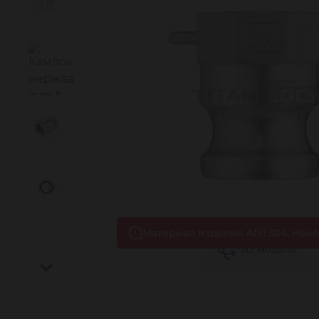
Материал изделия AISI 304. Нанес
3D
модель