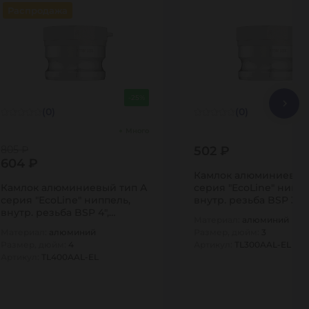
Распродажа
-25%
(0)
(0)
Много
805 ₽
502 ₽
604 ₽
Камлок алюминиевый
Камлок алюминиевый тип А
серия "EcoLine" ниппе
серия "EcoLine" ниппель,
внутр. резьба BSP 3",
внутр. резьба BSP 4",
TL300AAL-EL…
Материал:
алюминий
TL400AAL-EL…
Материал:
алюминий
Размер, дюйм:
3
Размер, дюйм:
4
Артикул:
TL300AAL-EL
Артикул:
TL400AAL-EL
1
1