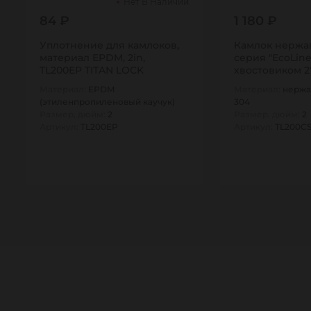
Нет В Наличии
84 ₽
1 180 ₽
Уплотнение для камлоков,
Камлок нержа
материал EPDM, 2in,
серия "EcoLine
TL200EP TITAN LOCK
хвостовиком 2"
Материал:
EPDM
Материал:
нержа
(этиленпропиленовый каучук)
304
Размер, дюйм:
2
Размер, дюйм:
2
Артикул:
TL200EP
Артикул:
TL200CS
1
1