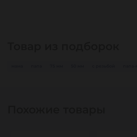
Товар из подборок
мама
папа
75 мм
50 мм
с резьбой
папа-
Похожие товары