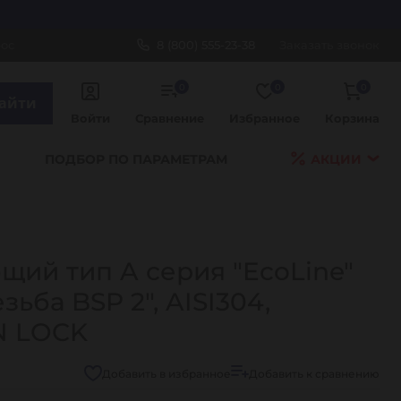
рос
8 (800) 555-23-38
Заказать звонок
0
0
0
айти
Войти
Сравнение
Избранное
Корзина
ПОДБОР ПО ПАРАМЕТРАМ
АКЦИИ
ий тип A серия "EcoLine"
зьба BSP 2", AISI304,
N LOCK
Добавить в избранное
Добавить к сравнению