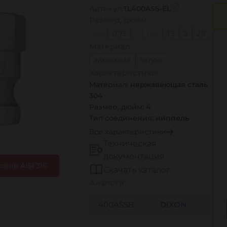
Артикул:
TL400ASS-EL
Размер, дюйм
0,5
0,75
1
1,25
1,5
2
2,5
Материал
3
4
5
6
8
алюминий
латунь
Характеристики:
нержавеющая сталь 304
Материал:
нержавеющая сталь
нержавеющая сталь 316
304
полипропилен
Размер, дюйм:
4
Тип соединения:
ниппель
Все характеристики
Техническая
документация
ено AISI 316
Скачать каталог
Аналоги:
400ASSB
DIXON