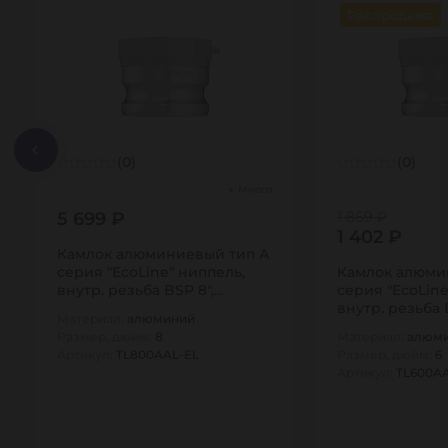
Распродажа
(0)
(0)
Много
5 699 ₽
1 869 ₽
1 402 ₽
Камлок алюминиевый тип А
серия "EcoLine" ниппель,
Камлок алюми
внутр. резьба BSP 8",
серия "EcoLine
TL800AAL-EL…
внутр. резьба 
Материал:
алюминий
TL600AAL-EL…
Размер, дюйм:
8
Материал:
алюм
Артикул:
TL800AAL-EL
Размер, дюйм:
6
Артикул:
TL600A
1
1