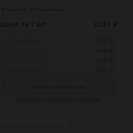
Наличие:
нет в наличии
Цена за 1 шт
2333
₽
от 1 шт до 9 шт
2333 ₽
от 10 шт до 16 шт
2263 ₽
от 17 шт до 25 шт
2169 ₽
от 26 шт и более
2053 ₽
Получить оптовую цену
Подробнее о партнёрской программе
Сообщить о поступлении