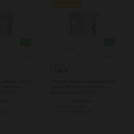
Распродажа
-25%
-25%
(0)
Много
Много
1 506 ₽
1 130 ₽
ниевый тип А
Камлок алюминиевый тип А
" ниппель,
серия "EcoLine" ниппель,
BSP 6",
внутр. резьба BSP 5",
TL500AAL-EL…
иний
Материал:
алюминий
Размер, дюйм:
5
AL-EL
Артикул:
TL500AAL-EL
1