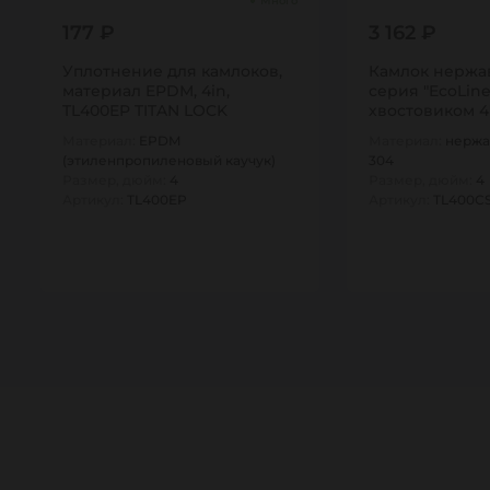
Много
177 ₽
3 162 ₽
Уплотнение для камлоков,
Камлок нержа
материал EPDM, 4in,
серия "EcoLine
TL400EP TITAN LOCK
хвостовиком 4"
Материал:
EPDM
Материал:
нержа
(этиленпропиленовый каучук)
304
Размер, дюйм:
4
Размер, дюйм:
4
Артикул:
TL400EP
Артикул:
TL400CS
1
1