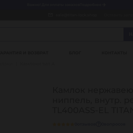
Важно! Для оплаты заказов
Подробнее
sale@titan-lock.shop
Оставить зап
Н
ГАРАНТИЯ И ВОЗВРАТ
БЛОГ
КОНТАКТЫ
млоки
Камлоки тип А
Камлок нержавеющ
ниппель, внутр. ре
TL400ASS-EL TITA
0
отзывов
0
вопросов