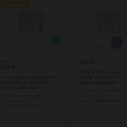
Распродажа
-25%
(0)
(0)
Много
805 ₽
502 ₽
604 ₽
Камлок алюминиевый
Камлок алюминиевый тип А
серия "EcoLine" ниппе
серия "EcoLine" ниппель,
внутр. резьба BSP 3",
внутр. резьба BSP 4",
TL300AAL-EL…
Материал:
алюминий
TL400AAL-EL…
Материал:
алюминий
Размер, дюйм:
3
Размер, дюйм:
4
Артикул:
TL300AAL-EL
Артикул:
TL400AAL-EL
1
1