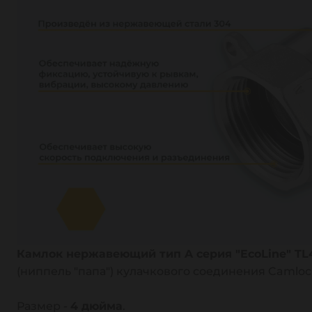
Камлок нержавеющий тип A серия "EcoLine" TL
(ниппель "папа") кулачкового соединения Camlo
Размер -
4 дюйма
.