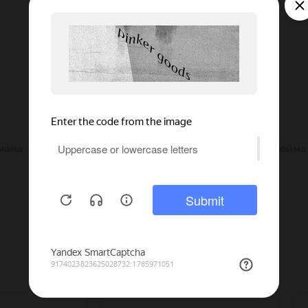
мама
25 мм
SS
150 мм
32 мм
38 мм
3 дюйма