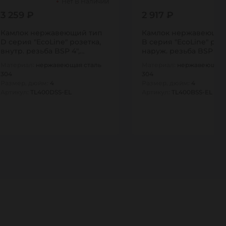
Нет В Наличии
3 259 ₽
2 917 ₽
Камлок нержавеющий тип
Камлок нержавеющий
D серия "EcoLine" розетка,
B серия "EcoLine" роз
внутр. резьба BSP 4",
наруж. резьба BSP 4",
AISI304,…
AISI304,…
Материал:
нержавеющая сталь
Материал:
нержавеющая 
304
304
Размер, дюйм:
4
Размер, дюйм:
4
Артикул:
TL400DSS-EL
Артикул:
TL400BSS-EL
1
1