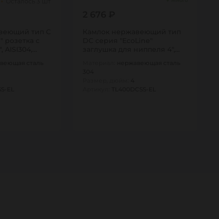
Много
Осталось 3 Шт
2 676 ₽
веющий тип С
Камлок нержавеющий тип
" розетка с
DC серия "EcoLine"
, AISI304,…
заглушка для ниппеля 4",
AISI304,…
веющая сталь
Материал:
нержавеющая сталь
304
Размер, дюйм:
4
S-EL
Артикул:
TL400DCSS-EL
1