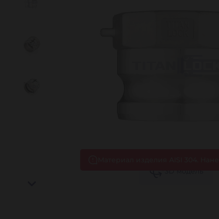
Материал изделия AISI 304. Нанес
3D
модель