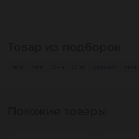
Товар из подборок
мама
папа
75 мм
50 мм
с резьбой
папа-
Похожие товары