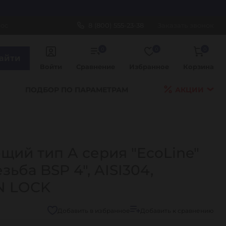
рос
8 (800) 555-23-38
Заказать звонок
0
0
0
айти
Войти
Сравнение
Избранное
Корзина
ПОДБОР ПО ПАРАМЕТРАМ
АКЦИИ
ий тип A серия "EcoLine"
зьба BSP 4", AISI304,
N LOCK
Добавить в избранное
Добавить к сравнению