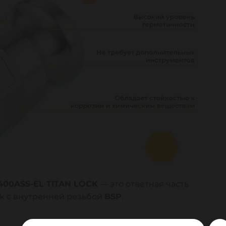
400ASS-EL TITAN LOCK
— это ответная часть
ck с внутренней резьбой
BSP
.