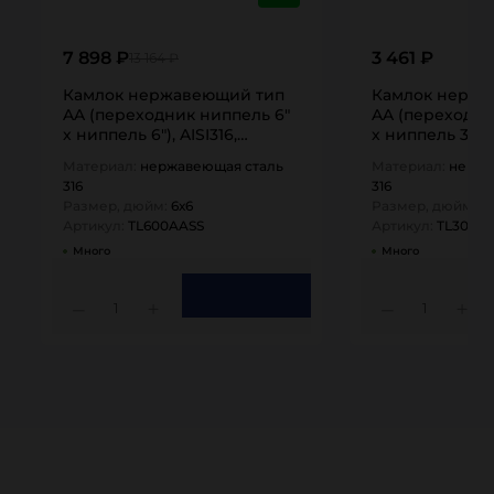
7 898 ₽
3 461 ₽
13 164 ₽
Камлок нержавеющий тип
Камлок нержа
AA (переходник ниппель 6"
AA (переходни
х ниппель 6"), AISI316,
х ниппель 3"), A
TL600AASS TITAN…
TL300AASS TIT
Материал:
нержавеющая сталь
Материал:
нержа
316
316
Размер, дюйм:
6х6
Размер, дюйм:
3
Артикул:
TL600AASS
Артикул:
TL300A
Много
Много
1
1