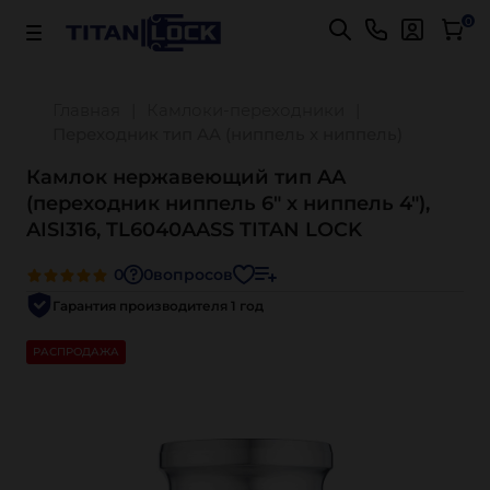
Важно! Для оплаты заказов
Подробнее
0
Главная
Камлоки-переходники
Переходник тип AA (ниппель х ниппель)
Камлок нержавеющий тип AA
(переходник ниппель 6" х ниппель 4"),
AISI316, TL6040AASS TITAN LOCK
0
0
вопросов
Гарантия производителя 1 год
РАСПРОДАЖА