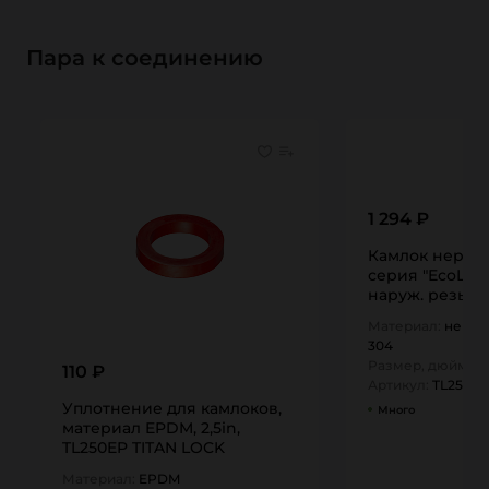
Пара к соединению
1 294 ₽
Камлок нержа
серия "EcoLine
наруж. резьба B
AISI304,…
Материал:
нержа
304
Размер, дюйм:
2,
110 ₽
Артикул:
TL250FS
Уплотнение для камлоков,
Много
материал EPDM, 2,5in,
TL250EP TITAN LOCK
Материал:
EPDM