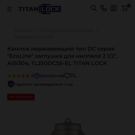
Важно! Для оплаты заказов
Подробнее
0
Главная
Стандартные камлоки
Камлоки тип DC
Камлок нержавеющий тип DC серия
"EcoLine" заглушка для ниппеля 2 1/2",
AISI304, TL250DCSS-EL TITAN LOCK
0
0
вопросов
Гарантия производителя 1 год
РАСПРОДАЖА