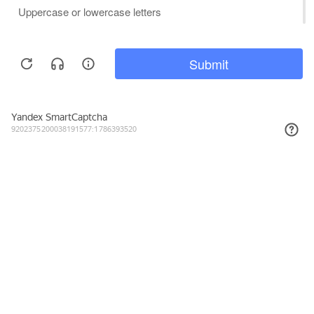
875₽
КУПИТЬ
Подписывайтесь на новости и акции
Даю согласие на обработку персональных данных, с
Политикой в
отношении обработки персональных данных (Политикой
конфиденциальности) Оператора
ознакомлен (-на).