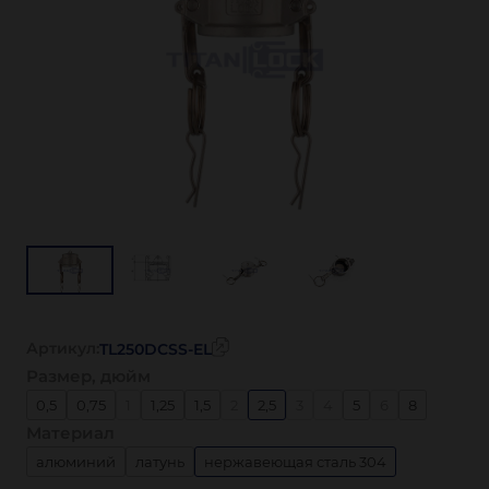
Артикул:
TL250DCSS-EL
Размер, дюйм
0,5
0,75
1
1,25
1,5
2
2,5
3
4
5
6
8
Материал
алюминий
латунь
нержавеющая сталь 304