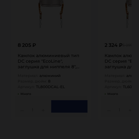
8 205 ₽
2 324 ₽
3 099 ₽
Камлок алюминиевый тип
Камлок алюми
DC серия "EcoLine",
DC серия "EcoL
заглушка для ниппеля 8",
заглушка для н
TL800DCAL-EL…
TL600DCAL-EL
Материал:
алюминий
Материал:
алюм
Размер, дюйм:
8
Размер, дюйм:
6
Артикул:
TL800DCAL-EL
Артикул:
TL600D
Много
Много
1
1