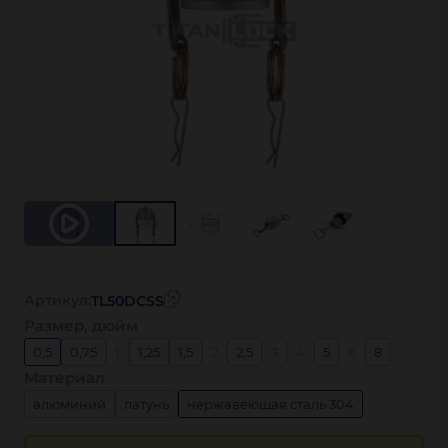
Артикул:
TL50DCSS
Размер, дюйм
0,5
0,75
1
1,25
1,5
2
2,5
3
4
5
6
8
Материал
алюминий
латунь
нержавеющая сталь 304
нержавеющая сталь 316
полипропилен