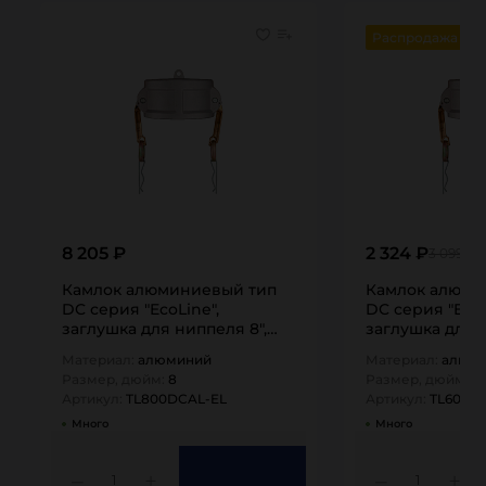
Распродажа
8 205 ₽
2 324 ₽
3 099 ₽
Камлок алюминиевый тип
Камлок алюми
DC серия "EcoLine",
DC серия "EcoL
заглушка для ниппеля 8",
заглушка для н
TL800DCAL-EL…
TL600DCAL-EL
Материал:
алюминий
Материал:
алюм
Размер, дюйм:
8
Размер, дюйм:
6
Артикул:
TL800DCAL-EL
Артикул:
TL600D
Много
Много
1
1