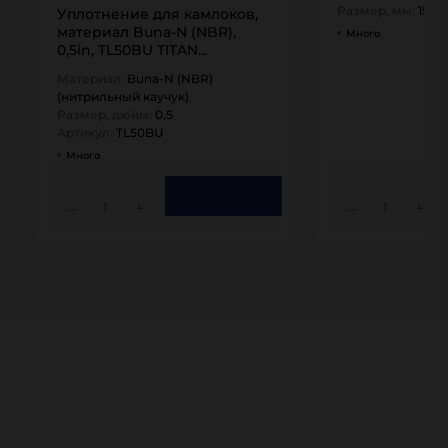
Размер, мм:
15
Уплотнение для камлоков,
материал Buna-N (NBR),
Много
0,5in, TL50BU TITAN…
Материал:
Buna-N (NBR)
(нитрильный каучук)
Размер, дюйм:
0,5
Артикул:
TL50BU
Много
1
1