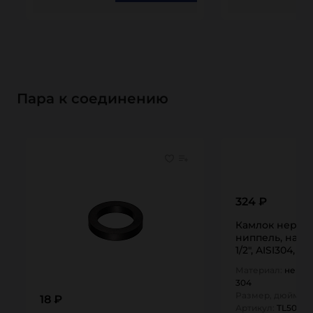
Пара к соединению
324 ₽
Камлок нержа
ниппель, нару
1/2", AISI304, 
Материал:
нержа
304
Размер, дюйм:
0,
18 ₽
Артикул:
TL50FSS