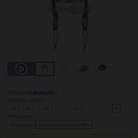
Артикул:
TL800DCSS
Размер, дюйм
0,5
0,75
1
1,25
1,5
2
2,5
3
4
5
6
8
Материал
алюминий
нержавеющая сталь 304