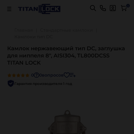
Важно! Для оплаты заказов
Подробнее
0
Главная
Стандартные камлоки
Камлоки тип DC
Камлок нержавеющий тип DC, заглушка
для ниппеля 8", AISI304, TL800DCSS
TITAN LOCK
0
0
вопросов
Гарантия производителя 1 год