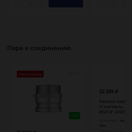
1
1
Пара к соединению
Распродажа
22 255 ₽
Камлок нержа
А ниппель, вну
BSP 8", AISI304
-40%
TITAN…
Материал:
нержа
304
Размер, дюйм:
8