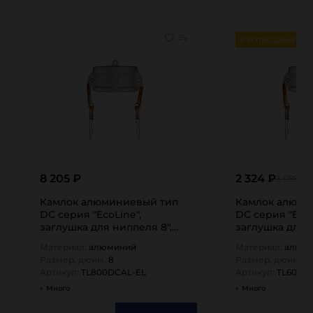
Распродажа
8 205 ₽
2 324 ₽
3 099 ₽
Камлок алюминиевый тип
Камлок алюми
DC серия "EcoLine",
DC серия "EcoL
заглушка для ниппеля 8",
заглушка для н
TL800DCAL-EL…
TL600DCAL-EL
Материал:
алюминий
Материал:
алюм
Размер, дюйм:
8
Размер, дюйм:
6
Артикул:
TL800DCAL-EL
Артикул:
TL600D
Много
Много