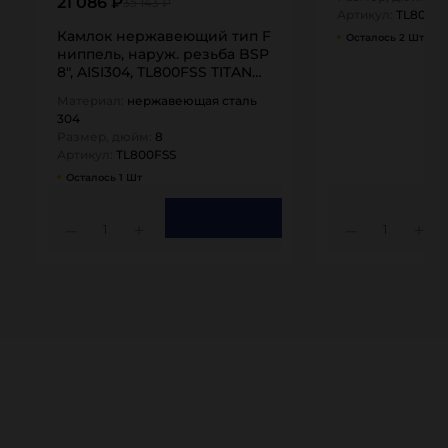
21 086 ₽
35 143 ₽
Артикул:
TL800A
Камлок нержавеющий тип F
Осталось 2 Шт
ниппель, наруж. резьба BSP
8", AISI304, TL800FSS TITAN…
Материал:
нержавеющая сталь
304
Размер, дюйм:
8
Артикул:
TL800FSS
Осталось 1 Шт
1
1