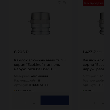
Распродажа
8 205 ₽
1 423 ₽
2 371 ₽
Камлок алюминиевый тип F
Камлок алюми
серия "EcoLine", ниппель
серия "EcoLine
наруж. резьба BSP 8",
наруж. резьба 
TL800FAL-EL…
TL600FAL-EL…
Материал:
алюминий
Материал:
алюм
Размер, дюйм:
8
Размер, дюйм:
6
Артикул:
TL800FAL-EL
Артикул:
TL600FA
Осталось 4 Шт
Много
1
1