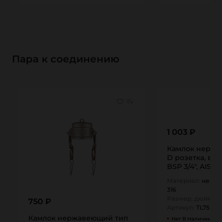
Пара к соединению
1 003 ₽
Камлок нержа
D розетка, вну
BSP 3/4", AISI3
TITAN…
Материал:
нержа
316
Размер, дюйм:
0,
750 ₽
Артикул:
TL75DSS
Камлок нержавеющий тип
Нет В Наличии