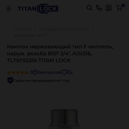
Важно! Для оплаты заказов
Подробнее
0
Главная
Стандартные камлоки
Камлоки тип F
Камлок нержавеющий тип F ниппель,
наруж. резьба BSP 3/4", AISI316,
TL75FSS316 TITAN LOCK
0
0
вопросов
Гарантия производителя 1 год