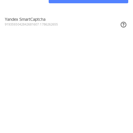
463₽
КУПИТЬ
Подписывайтесь на новости и акции
Даю согласие на обработку персональных данных, с
Политикой в
отношении обработки персональных данных (Политикой
конфиденциальности) Оператора
ознакомлен (-на).
8 (800) 555-23-38
Заказать звонок