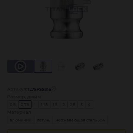
Артикул:
TL75FSS316
Размер, дюйм
0,5
0,75
1
1,25
1,5
2
2,5
3
4
Материал
алюминий
латунь
нержавеющая сталь 304
нержавеющая сталь 316
полипропилен