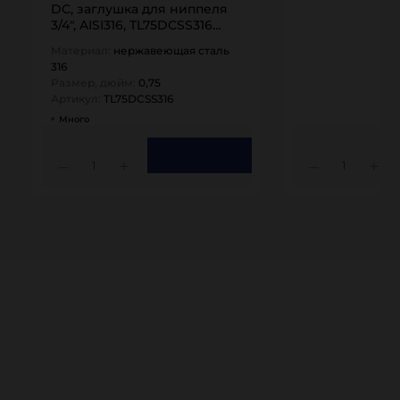
DC, заглушка для ниппеля
3/4", AISI316, TL75DCSS316
TITAN…
Материал:
нержавеющая сталь
316
Размер, дюйм:
0,75
Артикул:
TL75DCSS316
Много
1
1