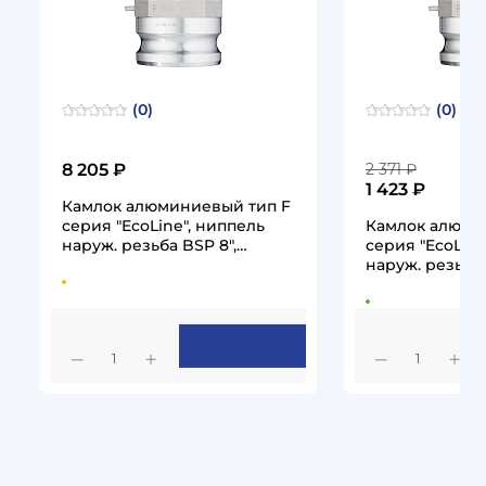
(0)
(0)
8 205 ₽
2 371 ₽
1 423 ₽
Камлок алюминиевый тип F
серия "EcoLine", ниппель
Камлок алюми
наруж. резьба BSP 8",
серия "EcoLine
TL800FAL-EL…
наруж. резьба 
TL600FAL-EL…
1
1