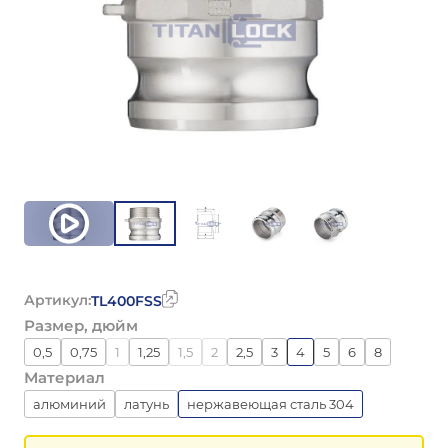
Артикул:
TL400FSS
Размер, дюйм
0,5
0,75
1
1,25
1,5
2
2,5
3
4
5
6
8
Материал
алюминий
латунь
нержавеющая сталь 304
нержавеющая сталь 316
полипропилен