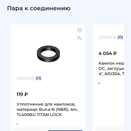
Пара к соединению
(0)
4 054 ₽
Камлок нержа
DC, заглушка 
4", AISI304, T
(0)
TITAN…
119 ₽
Уплотнение для камлоков,
материал Buna-N (NBR), 4in,
TL400BU TITAN LOCK