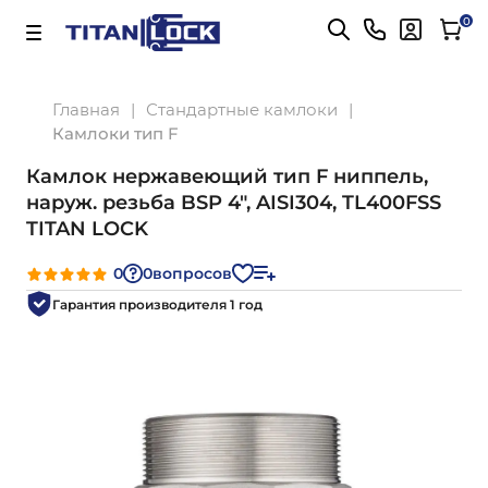
Важно! Для оплаты заказов
Подробнее
0
Главная
Стандартные камлоки
Камлоки тип F
Камлок нержавеющий тип F ниппель,
наруж. резьба BSP 4", AISI304, TL400FSS
TITAN LOCK
0
0
вопросов
Гарантия производителя 1 год