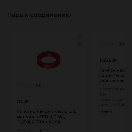
Пара к соединению
(0)
1 606 ₽
Камлок нержа
серия "EcoLine
хвостовиком 2 1
(0)
Материал:
нержа
304
Размер, дюйм:
2,
110 ₽
Артикул:
TL250CS
Уплотнение для камлоков,
Много
материал EPDM, 2,5in,
TL250EP TITAN LOCK
Материал:
EPDM