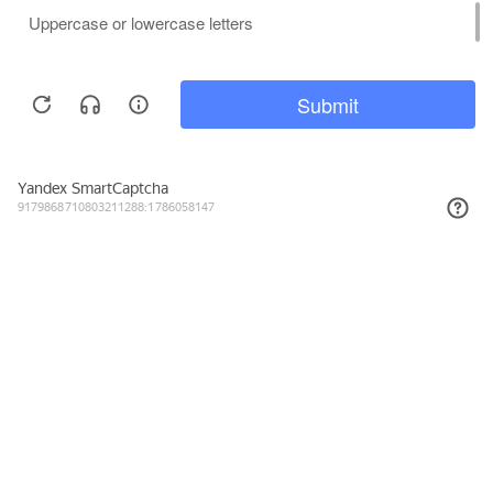
1 294₽
КУПИТЬ
Подписывайтесь на новости и акции
Даю согласие на обработку персональных данных, с
Политикой в
отношении обработки персональных данных (Политикой
конфиденциальности) Оператора
ознакомлен (-на).