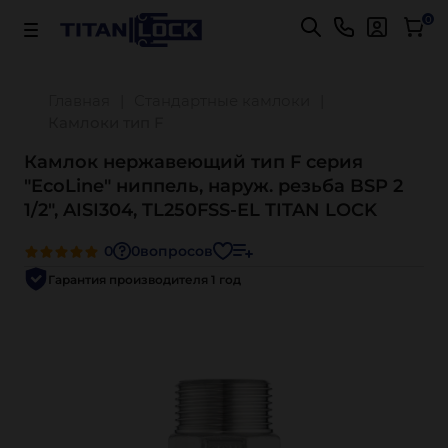
Важно! Для оплаты заказов
Подробнее
0
Главная
Стандартные камлоки
Камлоки тип F
Камлок нержавеющий тип F серия
"EcoLine" ниппель, наруж. резьба BSP 2
1/2", AISI304, TL250FSS-EL TITAN LOCK
0
0
вопросов
Гарантия производителя 1 год