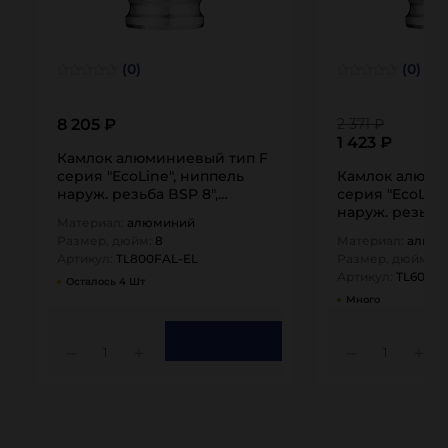
(0)
(0)
8 205 ₽
2 371 ₽
1 423 ₽
Камлок алюминиевый тип F
серия "EcoLine", ниппель
Камлок алюми
наруж. резьба BSP 8",
серия "EcoLine
TL800FAL-EL…
наруж. резьба 
Материал:
алюминий
TL600FAL-EL…
Размер, дюйм:
8
Материал:
алюм
Артикул:
TL800FAL-EL
Размер, дюйм:
6
Артикул:
TL600FA
Осталось 4 Шт
Много
1
1