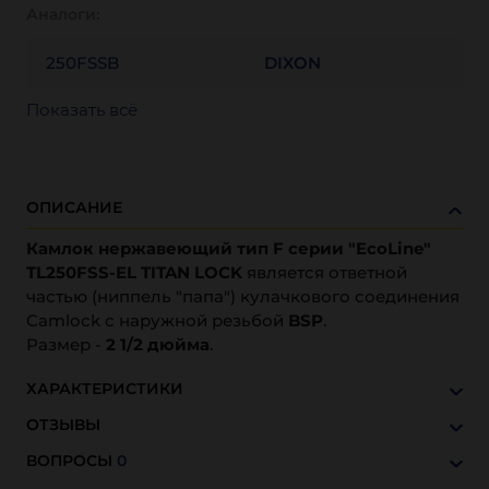
Аналоги:
250FSSB
DIXON
Показать всё
ОПИСАНИЕ
Камлок нержавеющий тип F серии "EcoLine"
TL250FSS-EL TITAN LOCK
является ответной
частью (ниппель "папа") кулачкового соединения
Camlock с наружной резьбой
BSP
.
Размер -
2 1/2 дюйма
.
ХАРАКТЕРИСТИКИ
ОТЗЫВЫ
ВОПРОСЫ
0