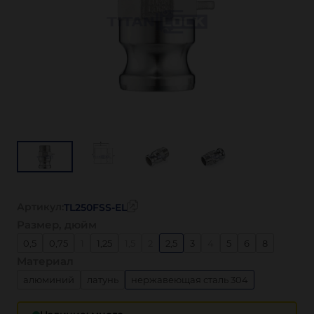
Артикул:
TL250FSS-EL
Размер, дюйм
0,5
0,75
1
1,25
1,5
2
2,5
3
4
5
6
8
Материал
алюминий
латунь
нержавеющая сталь 304
нержавеющая сталь 316
полипропилен