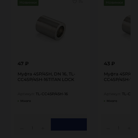
Новинки
Новинки
47 ₽
43 ₽
Муфта 4SP/4SH, DN 16, TL-
Муфта 4SP/4SH,
CC4SP/4SH-16TITAN LOCK
СС4SP/4SH-12T
Артикул:
TL-CC4SP/4SH-16
Артикул:
TL-CC4S
Много
Много
1
1