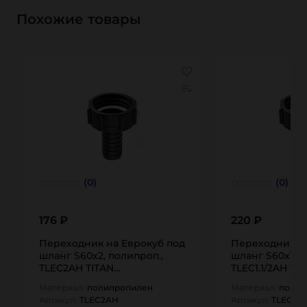
Похожие товары
(0)
(0)
176 ₽
220 ₽
Переходник на Еврокуб под
Переходник на
шланг S60x2, полипроп.,
шланг S60x1 1/
TLEC2AH TITAN…
TLEC1.1/2AH TI
Материал:
полипропилен
Материал:
полип
Артикул:
TLEC2AH
Артикул:
TLEC1.1