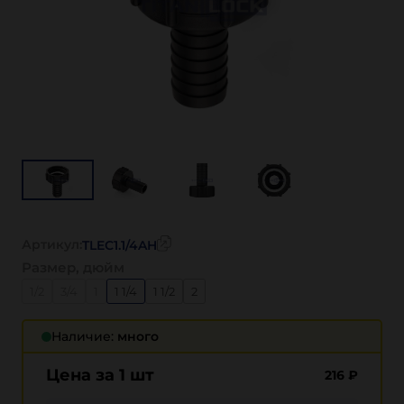
Артикул:
TLEC1.1/4AH
Размер, дюйм
1/2
3/4
1
1 1/4
1 1/2
2
Наличие:
много
Цена за 1 шт
216
₽