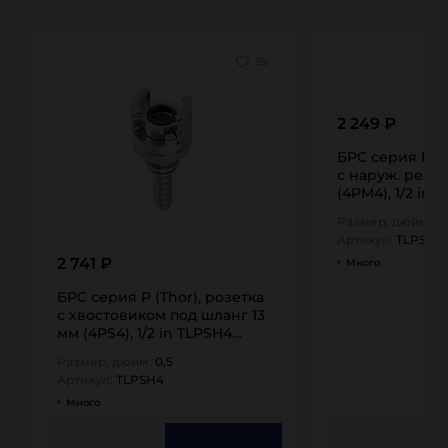
2 249 ₽
БРС серия P (T
с наруж. резь
(4PM4), 1/2 in
Размер, дюйм:
0,
Артикул:
TLPSM4
2 741 ₽
Много
БРС серия P (Thor), розетка
с хвостовиком под шланг 13
мм (4PS4), 1/2 in TLPSH4
TITAN…
Размер, дюйм:
0,5
Артикул:
TLPSH4
Много