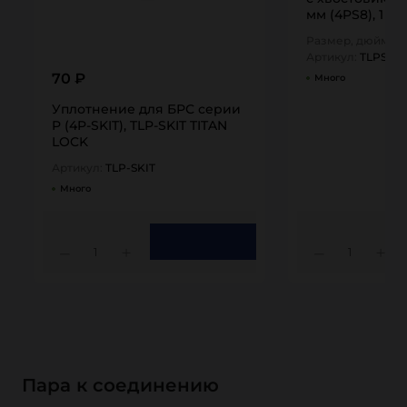
мм (4PS8), 1 in
TITAN…
Размер, дюйм:
1
Артикул:
TLPSH8
70 ₽
Много
Уплотнение для БРС серии
P (4P-SKIT), TLP-SKIT TITAN
LOCK
Артикул:
TLP-SKIT
Много
1
1
Пара к соединению