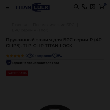
Важно! Для оплаты заказов
Подробнее
0
Главная
Пневматические БРС
БРС серии P (Thor)
Пружинный зажим для БРС серии P (4P-
CLIPS), TLP-CLIP TITAN LOCK
0
0
вопросов
Гарантия производителя 1 год
РАСПРОДАЖА