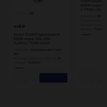
Уплотнение C
EPDM (черный)
C TITAN LOCK
(0)
Материал:
EPDM
Размер, дюйм:
0,
Условный диамет
448 ₽
Артикул:
TL20EP
Хомут CLAMP одноосевой
Много
DN20 нерж. 304, DIN
TL20CLC TITAN LOCK
Материал:
нержавеющая сталь
304
Условный диаметр (DN), мм:
20
Артикул:
TL20CLC
Много
1
1