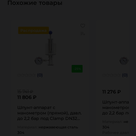
Похожие товары
Распродажа
-25%
(0)
(0)
15 741 ₽
11 276 ₽
11 806 ₽
Шпунт-аппарат
Шпунт-аппарат с
манометром (п
манометром (прямой), давл.
до 2,2 бар под
до 2,2 бар под Clamp DN32
нерж. 304 TL2
Материал:
нержа
нерж. 304 TL32TGMSPG-CL
TITAN…
Материал:
нержавеющая сталь
304
TITAN…
304
Рабочее давлени