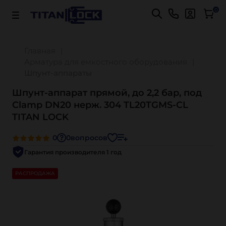
Важно! Для оплаты заказов
Подробнее
0
Главная
Арматура для емкостного оборудования
Шпунт-аппараты
Шпунт-аппарат прямой, до 2,2 бар, под
Clamp DN20 нерж. 304 TL20TGMS-CL
TITAN LOCK
0
0
вопросов
Гарантия производителя 1 год
РАСПРОДАЖА