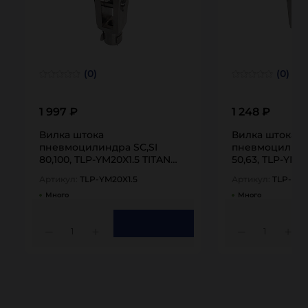
(0)
(0)
1 997 ₽
1 248 ₽
Вилка штока
Вилка штока
пневмоцилиндра SC,SI
пневмоцилинд
80,100, TLP-YM20X1.5 TITAN
50,63, TLP-YM16
LOCK
LOCK
Артикул:
TLP-YM20X1.5
Артикул:
TLP-YM1
Много
Много
1
1