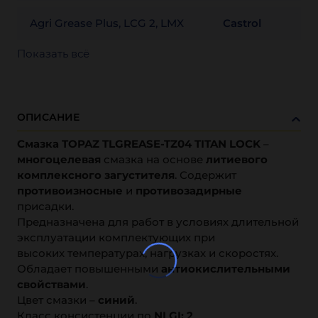
Agri Grease Plus, LCG 2, LMX
Castrol
Показать всё
ОПИСАНИЕ
Смазка TOPAZ TLGREASE-TZ04 TITAN LOCK
–
многоцелевая
смазка на основе
литиевого
комплексного загустителя
. Содержит
противоизносные
и
противозадирные
присадки.
Предназначена для работ в условиях длительной
эксплуатации комплектующих при
высоких температурах, нагрузках и скоростях.
Обладает повышенными
антиокислительными
свойствами
.
Цвет смазки –
синий
.
Класс консистенции по
NLGI: 2
.