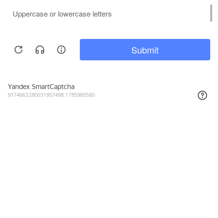
618₽
КУПИТЬ
Подписывайтесь на новости и акции
Даю согласие на обработку персональных данных, с
Политикой в
отношении обработки персональных данных (Политикой
конфиденциальности) Оператора
ознакомлен (-на).