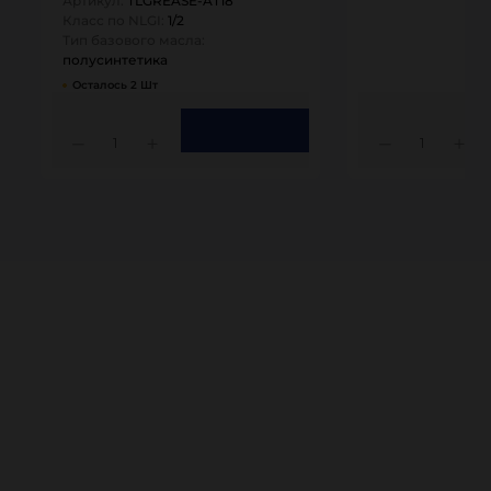
Артикул:
TLGREASE-AT18
Класс по NLGI:
1/2
Тип базового масла:
полусинтетика
Осталось 2 Шт
1
1