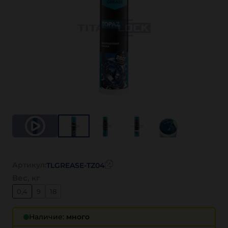
Артикул:
TLGREASE-TZ04
Вес, кг
0,4
9
18
Наличие:
много