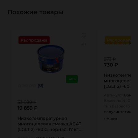
Похожие товары
Распродажа
Распродажа
(3)
973 ₽
730 ₽
Низкотемпера
-40%
многоцелевая
(0)
(LGLT 2) -60 С,
400 мл, TLGRE
Артикул:
TLGREA
Класс по NLGI:
1/2
33 099 ₽
Тип базового мас
19 859 ₽
полусинтетика
Низкотемпературная
Много
многоцелевая смазка AGAT
(LGLT 2) -60 С, черная, 17 кг,
TLGREASE-AT18 TITAN…