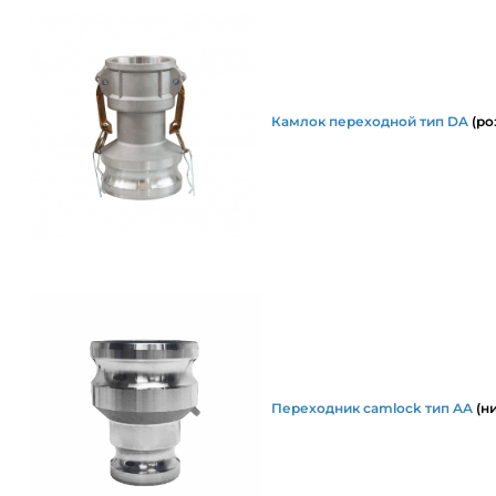
Камлок переходной тип DA
(ро
Переходник camlock тип AA
(н