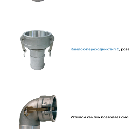
Камлок-переходник тип С
, ро
Угловой камлок позволяет смо