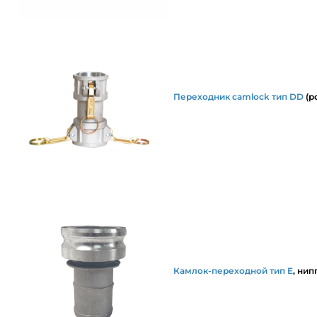
Переходник camlock тип DD
(р
Камлок-переходной тип E
, нип