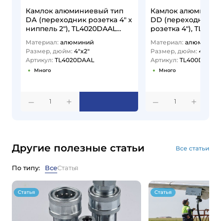
Камлок алюминиевый тип
Камлок алюминие
DА (переходник розетка 4" х
DD (переходник ро
ниппель 2"), TL4020DAAL
розетка 4"), TL400
TITAN…
TITAN…
Материал:
алюминий
Материал:
алюминий
Размер, дюйм:
4"x2"
Размер, дюйм:
4x4
Артикул:
TL4020DAAL
Артикул:
TL400DDAL
Много
Много
1
1
Другие полезные статьи
Все статьи
По типу:
Все
Статья
Статья
Статья