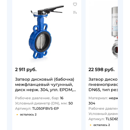
2 911 руб.
22 598 руб.
Затвор дисковый (бабочка)
Затвор дисковый с
межфланцевый чугунный,
пневмоприводом н
диск нерж. 304, упл. EPDM,
DN65, тип резьба-р
DN50 TL050FBVS-EP TITAN…
DIN TLSD65THS-P T
Рабочее давление, бар:
16
Материал:
нержавеющ
Условный диаметр (DN), мм:
50
304
Артикул:
TL050FBVS-EP
Рабочее давление, ба
Условный диаметр (DN
осталось 2
Артикул:
TLSD65THS-P
осталось 2