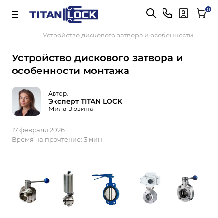
Важно! Для оплаты заказов
Подробнее
0
Главная
Блог
Устройство дискового затвора и особенности монта
Устройство дискового затвора и
особенности монтажа
Автор:
Эксперт TITAN LOCK
Мила Зюзина
17 февраля 2026
Время на прочтение:
3 мин