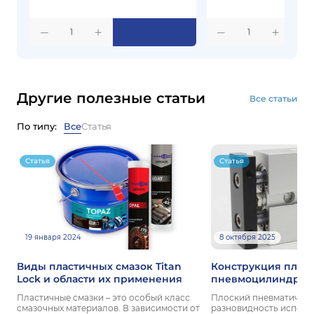
1
1
Другие полезные статьи
Все статьи
По типу:
Все
Статья
Статья
Статья
19 января 2024
8 октября 2025
Виды пластичных смазок Titan
Конструкция плос
Lock и области их применения
пневмоцилиндров
Пластичные смазки – это особый класс
Плоский пневматическ
смазочных материалов. В зависимости от
разновидность исполн