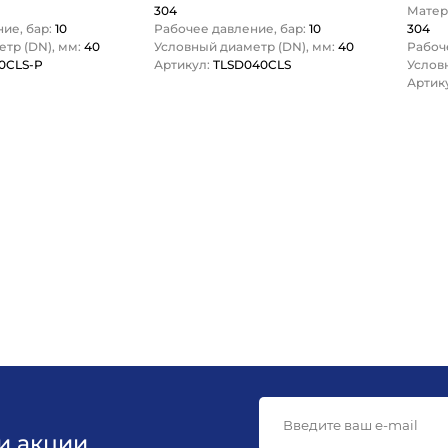
LOCK
304
Матер
ие, бар:
10
Рабочее давление, бар:
10
304
тр (DN), мм:
40
Условный диаметр (DN), мм:
40
Рабоч
0CLS-P
Артикул:
TLSD040CLS
Услов
Артик
1
и акции