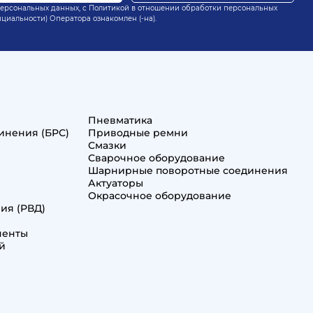
персональных данных, с
Политикой в отношении обработки персональных
нциальности) Оператора
ознакомлен (-на).
Пневматика
инения (БРС)
Приводные ремни
Смазки
Сварочное оборудование
Шарнирные поворотные соединения
Актуаторы
Окрасочное оборудование
ия (РВД)
ненты
й