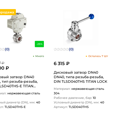
продажа
-25%
(0)
(0)
Много
Осталось 7 Шт
7 ₽
6 315 ₽
00 ₽
Дисковый затвор DN40
овый затвор DN40
DN40, типа резьба-резьба,
 тип резьба-резьба,
DIN TLSD040THS TITAN LOCK
TLSD40THS-E TITAN
Материал:
нержавеющая сталь
иал:
нержавеющая сталь
304
Рабочее давление, бар:
10
ный диаметр (DN), мм:
40
Условный диаметр (DN), мм:
40
ул:
TLSD40THS-E
Артикул:
TLSD040THS