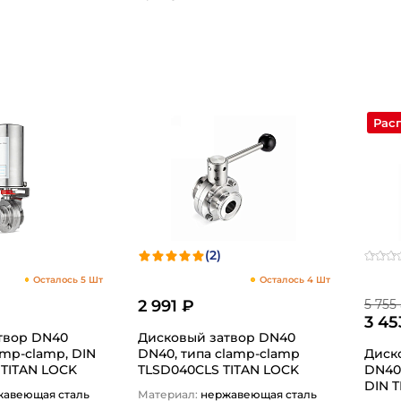
1
Рас
(2)
Осталось 5 Шт
Осталось 4 Шт
2 991 ₽
5 755
3 45
твор DN40
Дисковый затвор DN40
amp-clamp, DIN
DN40, типа clamp-clamp
Диск
 TITAN LOCK
TLSD040CLS TITAN LOCK
DN40,
DIN 
жавеющая сталь
Материал:
нержавеющая сталь