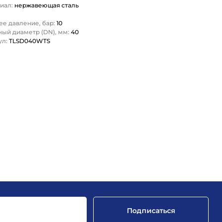
иал:
нержавеющая сталь
ее давление, бар:
10
ный диаметр (DN), мм:
40
ул:
TLSD040WTS
1
Подписаться