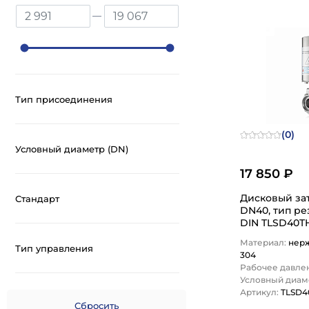
Тип присоединения
(0)
Условный диаметр (DN)
17 850 ₽
Дисковый за
Стандарт
DN40, тип ре
DIN TLSD40TH
LOCK
Материал:
нер
Тип управления
304
Рабочее давлен
Условный диаме
Артикул:
TLSD4