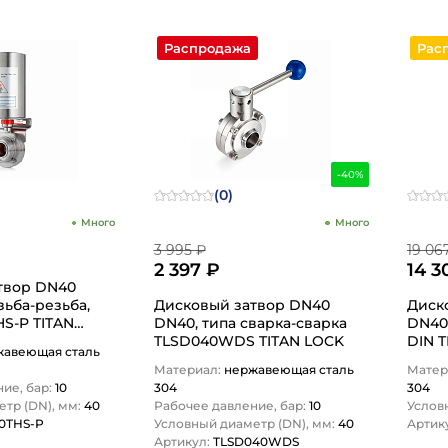
Распродажа
Рас
-40%
(0)
Много
Много
3 995 ₽
19 06
2 397 ₽
14 3
твор DN40
зьба-резьба,
Дисковый затвор DN40
Диск
S-P TITAN
DN40, типа сварка-сварка
DN40,
TLSD040WDS TITAN LOCK
DIN 
жавеющая сталь
LOCK
Материал:
нержавеющая сталь
Матер
ие, бар:
10
304
304
тр (DN), мм:
40
Рабочее давление, бар:
10
Услов
0THS-P
Условный диаметр (DN), мм:
40
Артик
Артикул:
TLSD040WDS