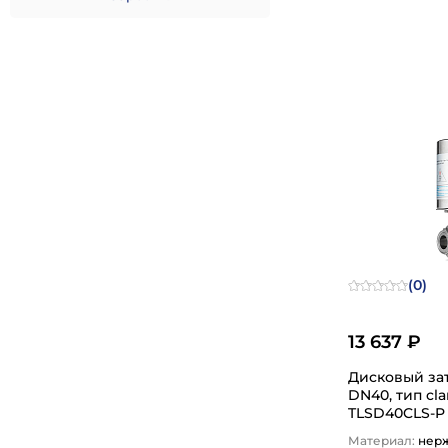
1
(0)
13 637 ₽
Дисковый за
DN40, тип cl
TLSD40CLS-P
Материал:
нер