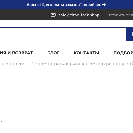
Важно! Для оплаты заказов
Подробнее
sale@titan-lock.shop
Оставить за
ИЯ И ВОЗВРАТ
БЛОГ
КОНТАКТЫ
ПОДБОР
шленности
Запорно-регулирующая арматура пищево