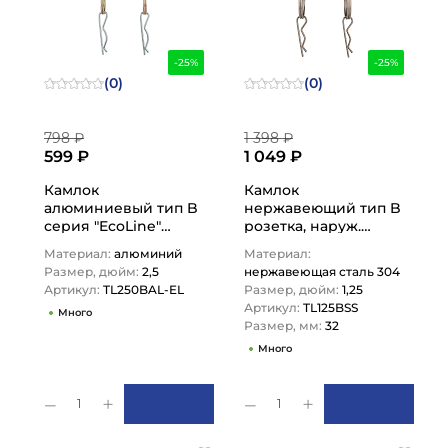
-25%
-25%
(0)
(0)
798 ₽
1 398 ₽
599 ₽
1 049 ₽
Камлок
Камлок
алюминиевый тип B
нержавеющий тип B
серия "EcoLine"
розетка, наруж.
розетка, наруж.
резьба BSP 1 1/4",
Материал:
алюминий
Материал:
резьба BSP 2 1/2",…
AISI304, TL125BSS
Размер, дюйм:
2,5
нержавеющая сталь 304
TITAN…
Артикул:
TL250BAL-EL
Размер, дюйм:
1,25
Артикул:
TL125BSS
Много
Размер, мм:
32
Много
1
1