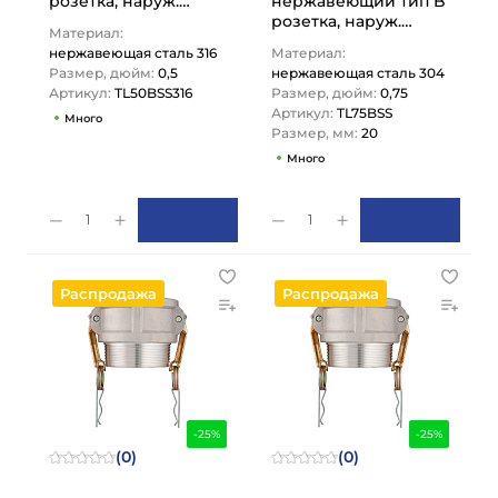
розетка, наруж.
нержавеющий тип B
резьба BSP 1/2",
розетка, наруж.
Материал:
AISI316, TL50BSS316
резьба BSP 3/4",
нержавеющая сталь 316
Материал:
TITAN…
AISI304, TL75BSS
Размер, дюйм:
0,5
нержавеющая сталь 304
TITAN…
Артикул:
TL50BSS316
Размер, дюйм:
0,75
Артикул:
TL75BSS
Много
Размер, мм:
20
Много
1
1
Распродажа
Распродажа
-25%
-25%
(0)
(0)