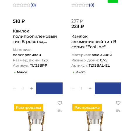
(0)
(0)
518 ₽
297 ₽
223 ₽
Камлок
полипропиленовый
Камлок
тип B розетка,
алюминиевый тип B
наруж. резьба BSP 1
серия "EcoLine"
Материал:
1/4", TL125BPP TITAN…
розетка, наруж.
полипропилен
Материал:
алюминий
резьба BSP 3/4",
Размер, дюйм:
1,25
Размер, дюйм:
0,75
TL75BAL-EL…
Артикул:
TL125BPP
Артикул:
TL75BAL-EL
Много
Много
1
1
Распродажа
Распродажа