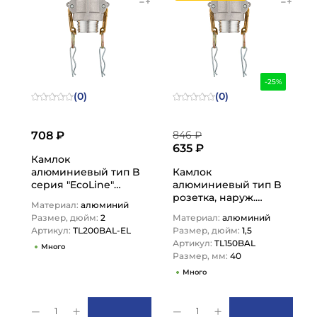
-25%
(0)
(0)
708 ₽
846 ₽
635 ₽
Камлок
алюминиевый тип B
Камлок
серия "EcoLine"
алюминиевый тип B
розетка, наруж.
розетка, наруж.
Материал:
алюминий
резьба BSP 2",
резьба BSP 1 1/2",
Размер, дюйм:
2
Материал:
алюминий
TL200BAL-EL…
TL150BAL TITAN…
Артикул:
TL200BAL-EL
Размер, дюйм:
1,5
Артикул:
TL150BAL
Много
Размер, мм:
40
Много
1
1