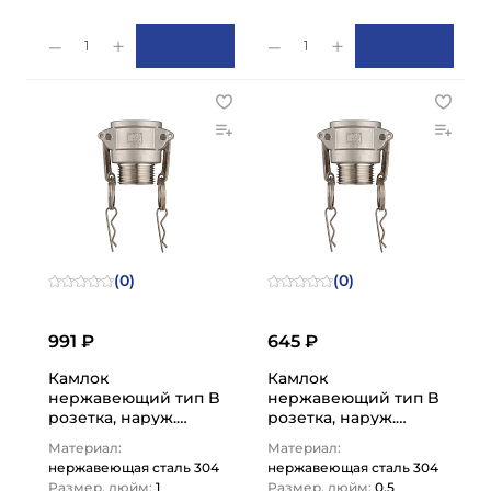
1
1
(0)
(0)
991 ₽
645 ₽
Камлок
Камлок
нержавеющий тип B
нержавеющий тип B
розетка, наруж.
розетка, наруж.
резьба BSP 1",
резьба BSP 1/2",
Материал:
Материал:
AISI304, TL100BSS
AISI304, TL50BSS
нержавеющая сталь 304
нержавеющая сталь 304
TITAN…
TITAN…
Размер, дюйм:
1
Размер, дюйм:
0,5