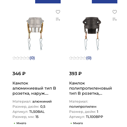
(0)
(0)
346 ₽
393 ₽
Камлок
Камлок
алюминиевый тип B
полипропиленовый
розетка, наруж.
тип B розетка,
резьба BSP 1/2",
наруж. резьба BSP 1",
Материал:
алюминий
Материал:
TL50BAL TITAN…
TL100BPP TITAN…
Размер, дюйм:
0,5
полипропилен
Артикул:
TL50BAL
Размер, дюйм:
1
Размер, мм:
15
Артикул:
TL100BPP
Много
Много