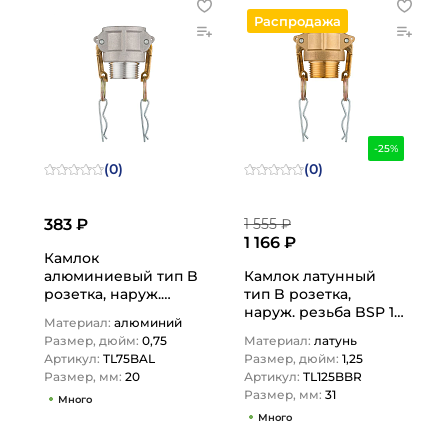
Распродажа
-25%
(0)
(0)
383 ₽
1 555 ₽
1 166 ₽
Камлок
алюминиевый тип B
Камлок латунный
розетка, наруж.
тип B розетка,
резьба BSP 3/4",
наруж. резьба BSP 1
Материал:
алюминий
TL75BAL TITAN…
1/4", TL125BBR TITAN…
Размер, дюйм:
0,75
Материал:
латунь
Артикул:
TL75BAL
Размер, дюйм:
1,25
Размер, мм:
20
Артикул:
TL125BBR
Размер, мм:
31
Много
Много