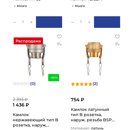
Много
Много
1
1
Распродажа
-40%
(0)
(2)
2 393 ₽
754 ₽
1 436 ₽
Камлок латунный
Камлок
тип B розетка,
нержавеющий тип B
наруж. резьба BSP
розетка, наруж.
3/4", TL75BBR TITAN…
Материал:
латунь