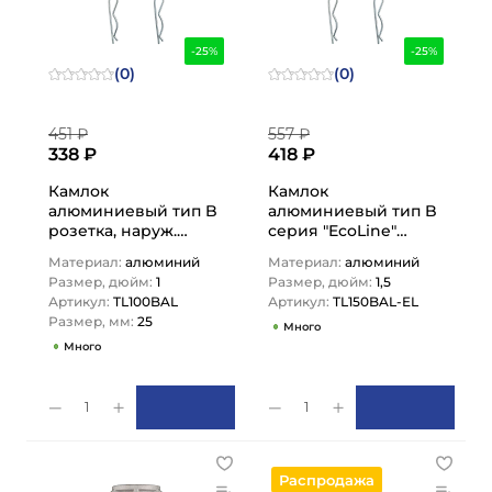
-25%
-25%
(0)
(0)
451 ₽
557 ₽
338 ₽
418 ₽
Камлок
Камлок
алюминиевый тип B
алюминиевый тип B
розетка, наруж.
серия "EcoLine"
резьба BSP 1",
розетка, наруж.
Материал:
алюминий
Материал:
алюминий
TL100BAL TITAN…
резьба BSP 1 1/2",…
Размер, дюйм:
1
Размер, дюйм:
1,5
Артикул:
TL100BAL
Артикул:
TL150BAL-EL
Размер, мм:
25
Много
Много
1
1
Распродажа