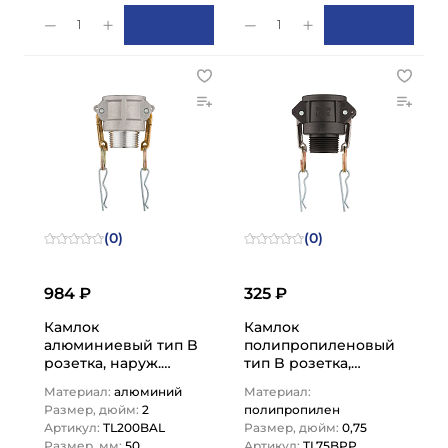
1
1
(0)
(0)
984 ₽
325 ₽
Камлок
Камлок
алюминиевый тип B
полипропиленовый
розетка, наруж.
тип B розетка,
резьба BSP 2",
наруж. резьба BSP
Материал:
алюминий
Материал:
TL200BAL TITAN…
3/4", TL75BPP TITAN…
Размер, дюйм:
2
полипропилен
Артикул:
TL200BAL
Размер, дюйм:
0,75
Размер, мм:
50
Артикул:
TL75BPP