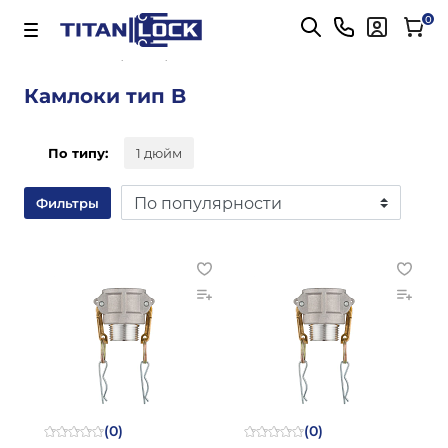
Важно! Для оплаты заказов
Подробнее
0
Главная
Камлоки тип B
Камлоки тип B
По типу:
1 дюйм
Фильтры
(0)
(0)