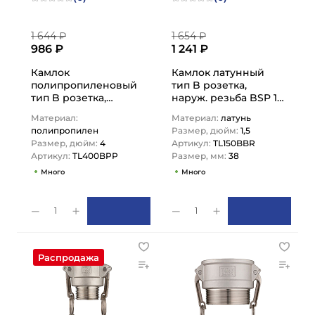
1 644 ₽
1 654 ₽
986 ₽
1 241 ₽
Камлок
Камлок латунный
полипропиленовый
тип B розетка,
тип B розетка,
наруж. резьба BSP 1
наруж. резьба BSP
1/2", TL150BBR TITAN…
Материал:
Материал:
латунь
4", TL400BPP TITAN…
полипропилен
Размер, дюйм:
1,5
Размер, дюйм:
4
Артикул:
TL150BBR
Артикул:
TL400BPP
Размер, мм:
38
Много
Много
1
1
Распродажа