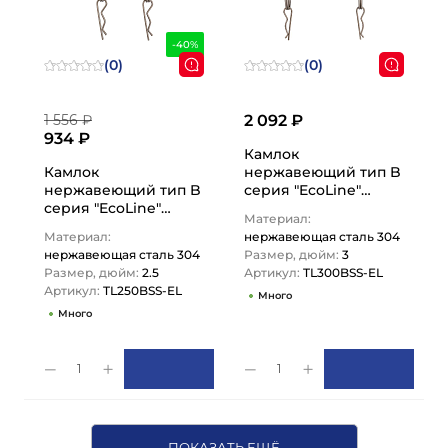
-40%
(0)
(0)
1 556 ₽
2 092 ₽
934 ₽
Камлок
Камлок
нержавеющий тип B
нержавеющий тип B
серия "EcoLine"
серия "EcoLine"
розетка, наруж.
Материал:
розетка, наруж.
резьба BSP 3",
Материал:
нержавеющая сталь 304
резьба BSP 2 1/2",
AISI304,…
нержавеющая сталь 304
Размер, дюйм:
3
AISI304,…
Размер, дюйм:
2.5
Артикул:
TL300BSS-EL
Артикул:
TL250BSS-EL
Много
Много
1
1
ПОКАЗАТЬ ЕЩЁ