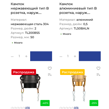
Камлок
Камлок
нержавеющий тип B
алюминиевый тип B
розетка, наруж.
розетка, наруж.
резьба BSP 2",
резьба NPT 1/2",
Материал:
Материал:
алюминий
AISI304, TL200BSS
TL50BALN TITAN…
нержавеющая сталь 304
Размер, дюйм:
0,5
TITAN…
Размер, дюйм:
2
Артикул:
TL50BALN
Артикул:
TL200BSS
Много
Размер, мм:
50
Много
1
1
Распродажа
Распродажа
-40%
-25%
(0)
(0)