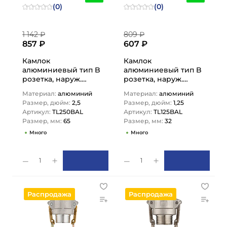
(0)
(0)
1 142 ₽
809 ₽
857 ₽
607 ₽
Камлок
Камлок
алюминиевый тип B
алюминиевый тип B
розетка, наруж.
розетка, наруж.
резьба BSP 2 1/2",
резьба BSP 1 1/4",
Материал:
алюминий
Материал:
алюминий
TL250BAL TITAN…
TL125BAL TITAN…
Размер, дюйм:
2,5
Размер, дюйм:
1,25
Артикул:
TL250BAL
Артикул:
TL125BAL
Размер, мм:
65
Размер, мм:
32
Много
Много
1
1
Распродажа
Распродажа