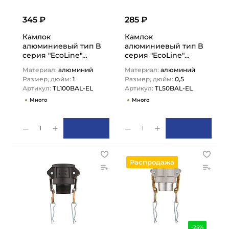
345 ₽
285 ₽
Камлок
Камлок
алюминиевый тип B
алюминиевый тип B
серия "EcoLine"
серия "EcoLine"
розетка, наруж.
розетка, наруж.
Материал:
алюминий
Материал:
алюминий
резьба BSP 1",
резьба BSP 1/2",
Размер, дюйм:
1
Размер, дюйм:
0,5
TL100BAL-EL…
TL50BAL-EL…
Артикул:
TL100BAL-EL
Артикул:
TL50BAL-EL
Много
Много
1
1
Распродажа
-25%