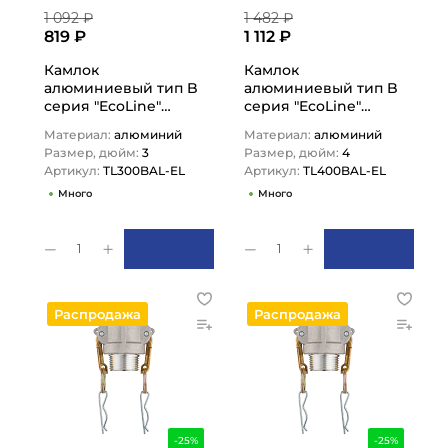
1 092 ₽
1 482 ₽
819 ₽
1 112 ₽
Камлок
Камлок
алюминиевый тип B
алюминиевый тип B
серия "EcoLine"
серия "EcoLine"
розетка, наруж.
розетка, наруж.
Материал:
алюминий
Материал:
алюминий
резьба BSP 3",
резьба BSP 4",
Размер, дюйм:
3
Размер, дюйм:
4
TL300BAL-EL…
TL400BAL-EL…
Артикул:
TL300BAL-EL
Артикул:
TL400BAL-EL
Много
Много
1
1
Распродажа
Распродажа
-25%
-25%