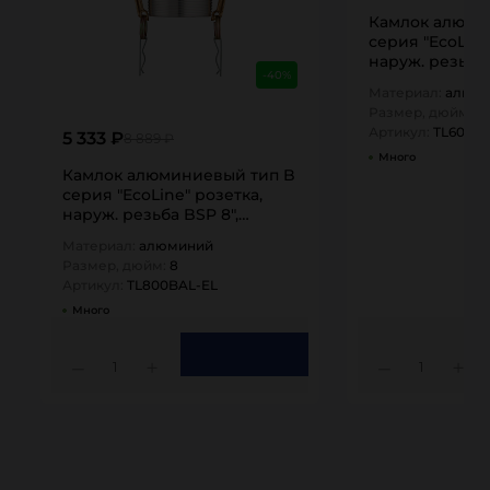
Камлок алюми
серия "EcoLine
наруж. резьба 
-40%
TL600BAL-EL…
Материал:
алюм
Размер, дюйм:
6
Артикул:
TL600B
5 333 ₽
8 889 ₽
Много
Камлок алюминиевый тип B
серия "EcoLine" розетка,
наруж. резьба BSP 8",
TL800BAL-EL…
Материал:
алюминий
Размер, дюйм:
8
Артикул:
TL800BAL-EL
Много
1
1