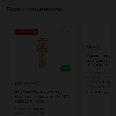
Пара к соединению
Распродажа
904 ₽
Камлок латунн
заглушка для ро
TL150DPBR TIT
-40%
Материал:
латун
Размер, дюйм:
1,
Артикул:
TL150D
904 ₽
1 507 ₽
Размер, мм:
38
Камлок латунный тип E,
Нет В Наличии
ниппель с хвостовиком 1 1/2",
TL150EBR TITAN…
Материал:
латунь
Размер, дюйм:
1,5