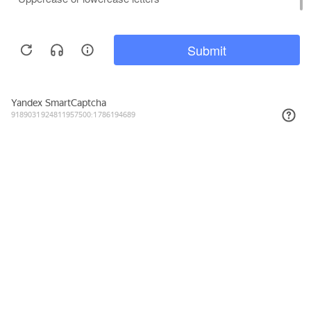
1 241₽
КУПИТЬ
Подписывайтесь на новости и акции
Даю согласие на обработку персональных данных, с
Политикой в
отношении обработки персональных данных (Политикой
конфиденциальности) Оператора
ознакомлен (-на).