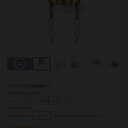
Артикул:
TL150BBR
Размер, дюйм
0,5
0,75
1
1,25
1,5
2
2,5
3
4
Материал
алюминий
латунь
нержавеющая сталь 304
нержавеющая сталь 316
полипропилен