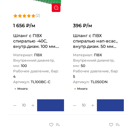
(2)
1 656 ₽/м
396 ₽/м
Шланг с ПВХ
Шланг с ПВХ
спиралью -40C,
спиралью нап-всас.,
внутр.диам. 100 мм.
внутр.диам. 50 мм
TL100BC-C TITAN
TL050DN TITAN LOCK
Материал:
ПВХ
Материал:
ПВХ
LOCK
Внутренний диаметр,
Внутренний диаметр,
мм:
100
мм:
50
Рабочее давление, бар:
Рабочее давление, бар:
4
5
Артикул:
TL100BC-C
Артикул:
TL050DN
Много
Много
10
10