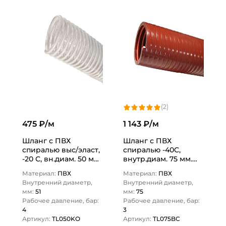
(2)
475 ₽/м
1 143 ₽/м
Шланг с ПВХ
Шланг с ПВХ
спиралью выс/эласт,
спиралью -40C,
-20 С, вн.диам. 50 мм,
внутр.диам. 75 мм.
н/вс, TL050KO TITAN
TL075BC TITAN LOCK
Материал:
ПВХ
Материал:
ПВХ
LOCK
Внутренний диаметр,
Внутренний диаметр,
мм:
51
мм:
75
Рабочее давление, бар:
Рабочее давление, бар:
4
3
Артикул:
TL050KO
Артикул:
TL075BC