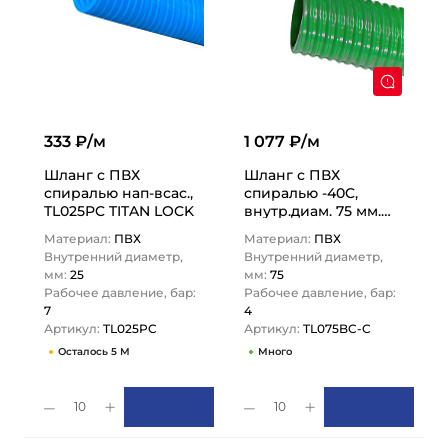
333 ₽/м
1 077 ₽/м
Шланг с ПВХ
Шланг с ПВХ
спиралью нап-всас.,
спиралью -40C,
TL025PC TITAN LOCK
внутр.диам. 75 мм.
TL075BC-C TITAN
Материал:
ПВХ
Материал:
ПВХ
LOCK
Внутренний диаметр,
Внутренний диаметр,
мм:
25
мм:
75
Рабочее давление, бар:
Рабочее давление, бар:
7
4
Артикул:
TL025PC
Артикул:
TL075BC-C
Осталось 5 М
Много
10
10