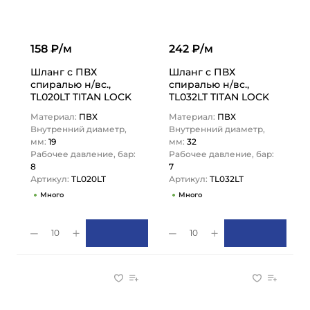
158 ₽/м
242 ₽/м
Шланг с ПВХ
Шланг с ПВХ
спиралью н/вс.,
спиралью н/вс.,
TL020LT TITAN LOCK
TL032LT TITAN LOCK
Материал:
ПВХ
Материал:
ПВХ
Внутренний диаметр,
Внутренний диаметр,
мм:
19
мм:
32
Рабочее давление, бар:
Рабочее давление, бар:
8
7
Артикул:
TL020LT
Артикул:
TL032LT
Много
Много
10
10