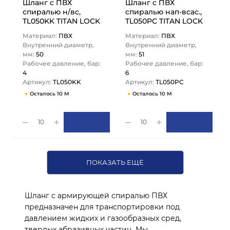
Шланг с ПВХ
Шланг с ПВХ
спиралью н/вс,
спиралью нап-всас.,
TL050KK TITAN LOCK
TL050PC TITAN LOCK
Материал:
ПВХ
Материал:
ПВХ
Внутренний диаметр,
Внутренний диаметр,
мм:
50
мм:
51
Рабочее давление, бар:
Рабочее давление, бар:
4
6
Артикул:
TL050KK
Артикул:
TL050PC
Осталось 10 М
Осталось 10 М
10
10
ПОКАЗАТЬ ЕЩЁ
Шланг с армирующей спиралью ПВХ
предназначен для транспортировки под
давлением жидких и газообразных сред,
твердых абразивных частиц. Мы