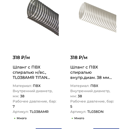
318 ₽/м
318 ₽/м
Шланг с ПВХ
Шланг с ПВХ
спиралью н/вс.,
спиралью
TL038AMR TITAN
внутр.диам. 38 мм
LOCK
TL038DN
Материал:
ПВХ
Материал:
ПВХ
Внутренний диаметр,
Внутренний диаметр,
мм:
38
мм:
38
Рабочее давление, бар:
Рабочее давление, бар:
7
5
Артикул:
TL038AMR
Артикул:
TL038DN
Много
Много