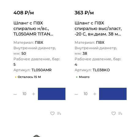
408 ₽/м
363 ₽/м
Шланг с ПВХ
Шланг с ПВХ
спиралью н/вс.,
спиралью выс/эласт,
TL050AMR TITAN
-20 С, вн.диам. 38 мм,
LOCK
н/вс, TL038KO TITAN
Материал:
ПВХ
Материал:
ПВХ
LOCK
Внутренний диаметр,
Внутренний диаметр,
мм:
50
мм:
38
Рабочее давление, бар:
Рабочее давление, бар:
5
4
Артикул:
TL050AMR
Артикул:
TL038KO
Осталось 15 М
Много
10
10