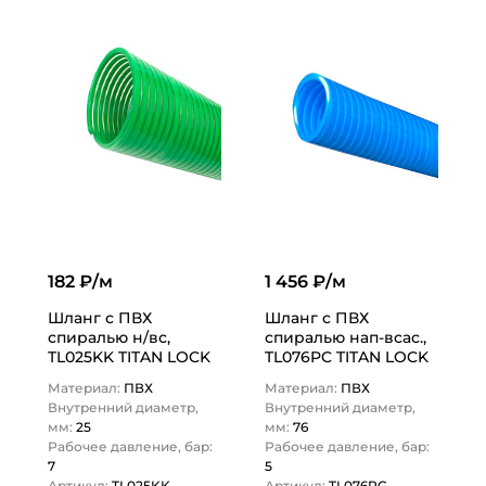
182 ₽/м
1 456 ₽/м
Шланг с ПВХ
Шланг с ПВХ
спиралью н/вс,
спиралью нап-всас.,
TL025KK TITAN LOCK
TL076PC TITAN LOCK
Материал:
ПВХ
Материал:
ПВХ
Внутренний диаметр,
Внутренний диаметр,
мм:
25
мм:
76
Рабочее давление, бар:
Рабочее давление, бар:
7
5
Артикул:
TL025KK
Артикул:
TL076PC