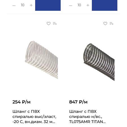
10
10
254 ₽/м
847 ₽/м
Шланг с ПВХ
Шланг с ПВХ
спиралью выс/эласт,
спиралью н/вс.,
-20 С, вн.диам. 32 мм,
TL075AMR TITAN
н/вс, TL032KO TITAN
LOCK