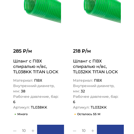
285 ₽/м
218 ₽/м
Шланг с ПВХ
Шланг с ПВХ
спиралью н/вс,
спиралью н/вс,
TL038KK TITAN LOCK
TL032KK TITAN LOCK
Материал:
ПВХ
Материал:
ПВХ
Внутренний диаметр,
Внутренний диаметр,
мм:
38
мм:
32
Рабочее давление, бар:
Рабочее давление, бар:
6
6
Артикул:
TL038KK
Артикул:
TL032KK
Много
Осталось 55 М
10
10