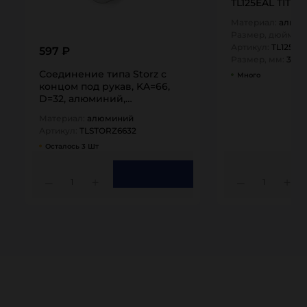
TL125EAL TITAN
Материал:
алюм
Размер, дюйм:
1,
Артикул:
TL125EA
597 ₽
Размер, мм:
32
Соединение типа Storz с
Много
концом под рукав, KA=66,
D=32, алюминий,
TLSTORZ6632 TITAN…
Материал:
алюминий
Артикул:
TLSTORZ6632
Осталось 3 Шт
1
1