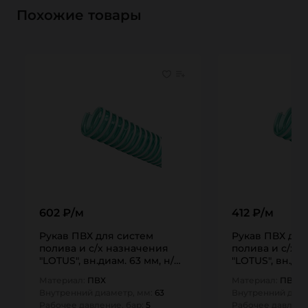
Похожие товары
602 ₽/м
412 ₽/м
Рукав ПВХ для систем
Рукав ПВХ для
полива и с/х назначения
полива и с/х 
"LOTUS", вн.диам. 63 мм, н/
"LOTUS", вн.диа
вс., TL063LT…
вс., TL050LT…
Материал:
ПВХ
Материал:
ПВХ
Внутренний диаметр, мм:
63
Внутренний диам
Рабочее давление, бар:
5
Рабочее давлени