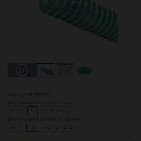
Артикул:
TL032LT
Внутренний диаметр, мм
19
25
32
38
51
63
76
102
Внутренний диаметр, дюйм
3/4
1
1 1/4
1 1/2
2
2 1/2
3
4