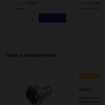
Артикул:
TL063LT
Артикул:
TL050LT
Много
Осталось 8.5 М
10
10
Пара к соединению
Распродажа
302 ₽
402 ₽
Камлок алюми
ниппель с хвос