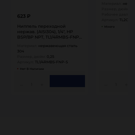
Материал:
нержа
Размер, дюйм:
0,
Рабочее давлени
623 ₽
Артикул:
TL2CF-S
Ниппель переходной
Много
нержав. (AISI304), 1/4", НР
BSP/ВР NPT, TL1/4RMBS-FNP-
S TITAN…
Материал:
нержавеющая сталь
304
Размер, дюйм:
0,25
Артикул:
TL1/4RMBS-FNP-S
Нет В Наличии
1
1