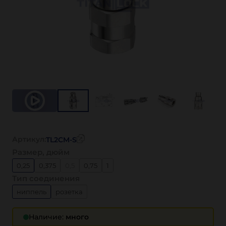
Артикул:
TL2CM-S
Размер, дюйм
0,25
0,375
0,5
0,75
1
Тип соединения
ниппель
розетка
Наличие:
много