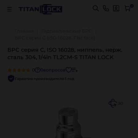
Важно! Для оплаты заказов
Подробнее
0
Главная
Гидравлические БРС
БРС серии C (ISO 16028, Flat face)
БРС серия C, ISO 16028, ниппель, нерж.
сталь 304, 1/4in TL2CM-S TITAN LOCK
0
0
вопросов
Гарантия производителя 1 год
3D