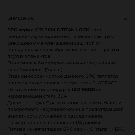
ОПИСАНИЕ
БРС серии C TL2CM-S TITAN LOCK
- это
соединение, которое обеспечивает быструю
фиксацию с максимальной защитой от
попадания мелких абразивных частиц, грязи и
других элементов.
Относится к быстроразъемным соединениям
типа "ниппель" ("папа").
Главной особенностью данного БРС является
плоская стыковочная поверхность FLAT FACE.
Изготовлено по стандарту
ISO 16028
из
нержавеющей стали 304.
Доступно "сухое" размыкание системы. Наличие
поворотного наружного кольца предотвращает
вероятность случайного разъединения.
Размер ниппеля составляет
1/4 дюйма
.
Полная комплектация: БРС серии C "папа" и БРС