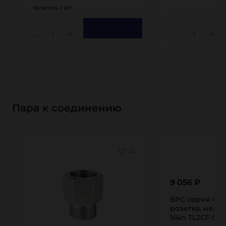
Осталось 1 Шт
1
1
Пара к соединению
9 056 ₽
БРС серия C, I
розетка, нерж.
1/4in TL2CF-S 