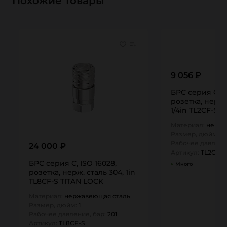
Похожие товары
9 056 ₽
БРС серия C, I
розетка, нерж.
1/4in TL2CF-S 
Материал:
нержа
Размер, дюйм:
0,
Рабочее давлени
24 000 ₽
Артикул:
TL2CF-S
БРС серия C, ISO 16028,
Много
розетка, нерж. сталь 304, 1in
TL8CF-S TITAN LOCK
Материал:
нержавеющая сталь
Размер, дюйм:
1
Рабочее давление, бар:
201
Артикул:
TL8CF-S