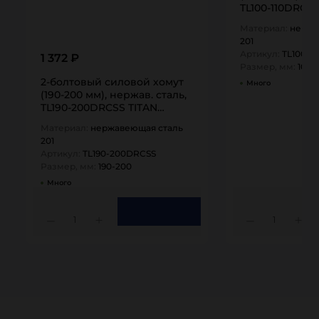
TL100-110DRCS
Материал:
нержа
201
Артикул:
TL100-1
1 372 ₽
Размер, мм:
100-1
2-болтовый силовой хомут
Много
(190-200 мм), нержав. сталь,
TL190-200DRCSS TITAN…
Материал:
нержавеющая сталь
201
Артикул:
TL190-200DRCSS
Размер, мм:
190-200
Много
1
1